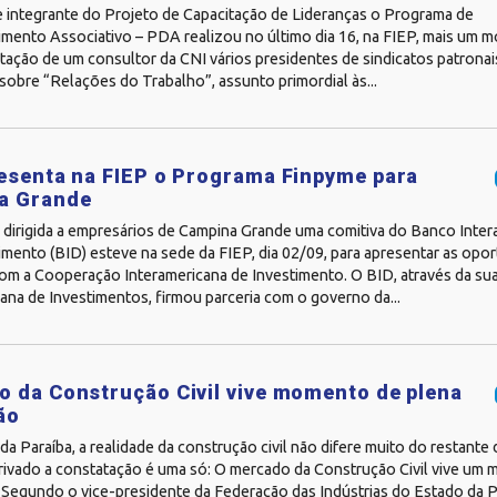
 integrante do Projeto de Capacitação de Lideranças o Programa de
mento Associativo – PDA realizou no último dia 16, na FIEP, mais um m
tação de um consultor da CNI vários presidentes de sindicatos patronais
obre “Relações do Trabalho”, assunto primordial às...
esenta na FIEP o Programa Finpyme para
a Grande
 dirigida a empresários de Campina Grande uma comitiva do Banco Inte
mento (BID) esteve na sede da FIEP, dia 02/09, para apresentar as opo
om a Cooperação Interamericana de Investimento. O BID, através da su
ana de Investimentos, firmou parceria com o governo da...
 da Construção Civil vive momento de plena
ão
a Paraíba, a realidade da construção civil não difere muito do restante 
privado a constatação é uma só: O mercado da Construção Civil vive um
egundo o vice-presidente da Federação das Indústrias do Estado da Par