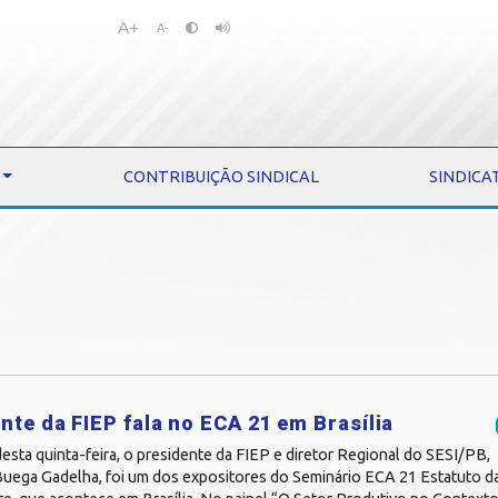
A+
Pular
Pular
A-
para
para
o
o
conteúdo
menu
CONTRIBUIÇÃO SINDICAL
SINDICA
nte da FIEP fala no ECA 21 em Brasília
sta quinta-feira, o presidente da FIEP e diretor Regional do SESI/PB,
Buega Gadelha, foi um dos expositores do Seminário ECA 21 Estatuto da