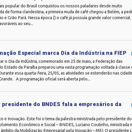
ais popular do Brasil conquistou os nossos paladares desde muito
ida de forma clandestina, a primeira muda de café chegou a Belém, a pe
o e Grão Pará. Nessa época () o café já possuía grande valor comercia
avoráveis ao seu...
ação Especial marca Dia da Indústria na FIEP
rar o Dia da Indústria, comemorado em 25 de maio, a Federação das
 do Estado da Paraíba preparou uma vasta programação voltada à classe 
Durante essa quarta-feira, 25/05, as atividades se estenderão nas cida
rande. A programação oficial será aberta pelo...
, presidente do BNDES fala a empresários da
a
o e Inovação. Este foi o tema da palestra ministrada pelo presidente d
lvimento Econômico e Social – BNDES, Luciano Coutinho, ministrada ne
 âmbito da Mobilização Empresarial pela Inovação – MEI. O presidente 