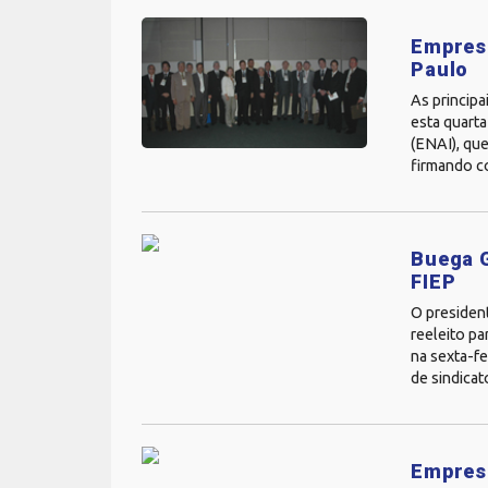
Empresá
Paulo
As principa
esta quarta
(ENAI), qu
firmando c
Buega 
FIEP
O president
reeleito pa
na sexta-fe
de sindicato
Empresá