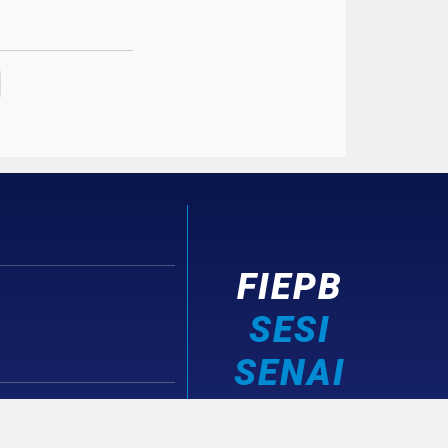
FIEPB
SESI
SENAI
IEL