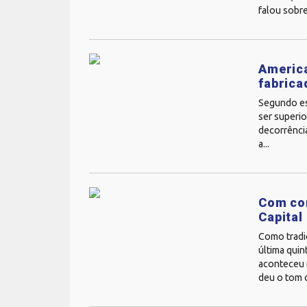
falou sobre
America
fabrica
Segundo es
ser superio
decorrência
a...
Com con
Capital
Como tradi
última qui
aconteceu n
deu o tom d