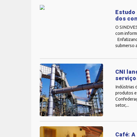
Estudo 
dos co
O SINDVEST
com inform
Enfatizand
submerso a
CNI lan
serviço
Indústrias 
produtos e 
Confederaçã
setor,...
Café: A