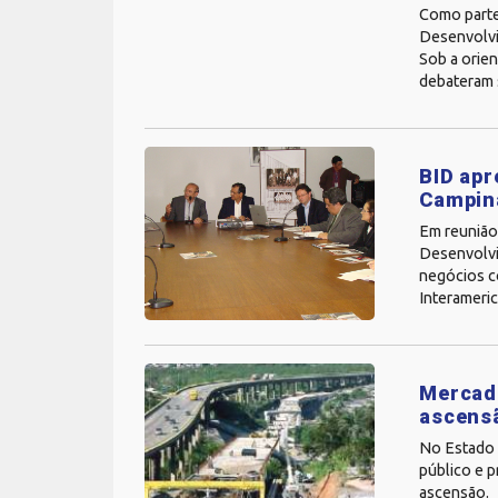
Como parte
Desenvolvi
Sob a orien
debateram s
BID apr
Campin
Em reunião
Desenvolvi
negócios c
Interameric
Mercado
ascens
No Estado d
público e 
ascensão. S