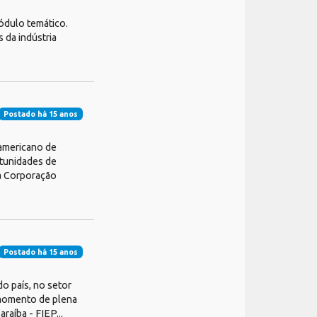
ódulo temático.
 da indústria
Postado há 15 anos
ramericano de
rtunidades de
a Corporação
Postado há 15 anos
do país, no setor
 momento de plena
aíba - FIEP...