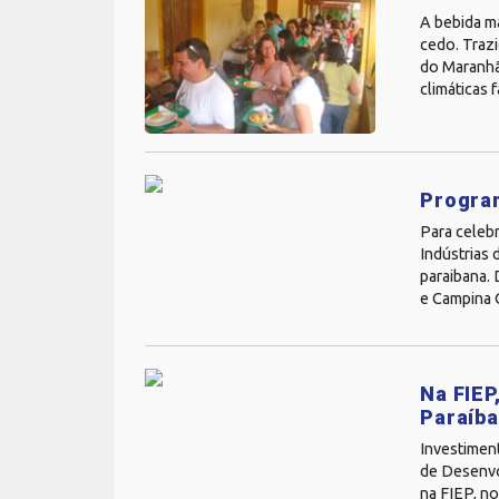
A bebida m
cedo. Traz
do Maranhã
climáticas f
Program
Para celeb
Indústrias
paraibana. 
e Campina G
Na FIEP
Paraíb
Investiment
de Desenvo
na FIEP, no