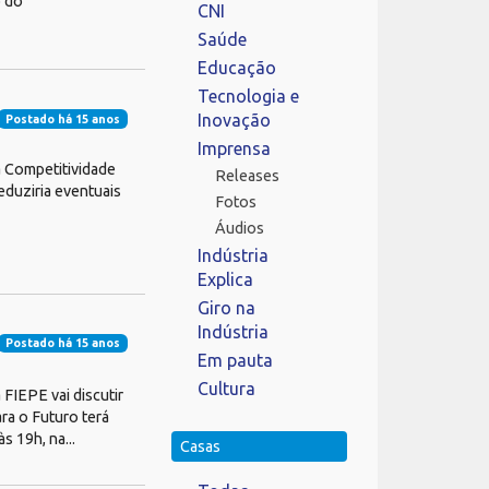
o do
CNI
Saúde
Educação
Tecnologia e
Inovação
Postado há 15 anos
Imprensa
 Competitividade
Releases
eduziria eventuais
Fotos
Áudios
Indústria
Explica
Giro na
Indústria
Postado há 15 anos
Em pauta
Cultura
 FIEPE vai discutir
ra o Futuro terá
s 19h, na...
Casas