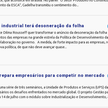
e, que acontece em Brasília. No painel “O Setor Produtivo no Context
nto da ESCA”, Gadelha transmitiu o sentimento do...
a industrial terá desoneração da folha
te Dilma Rousseff quer transformar o anúncio da desoneração da folha
tos das empresas na grande estrela da Política de Desenvolvimento da
elaboração no governo. A medida, de forte impacto para as empresas, r
nova política, de que não deve avançar quase...
repara empresários para competir no mercado
 uma série de três seminários, a Unidade de Produtos e Serviços (UPS) da
ários os desafios enfrentados no mercado global. O projeto Gestão pa
ia 14 de julho com o módulo sobre Industrialização e Desenvolvimento, à