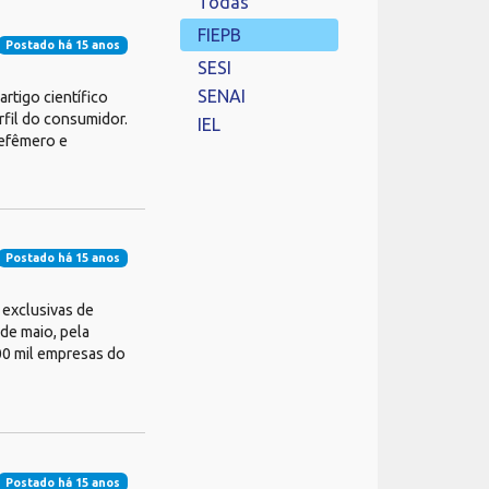
Todas
FIEPB
Postado há 15 anos
SESI
SENAI
rtigo científico
fil do consumidor.
IEL
“efêmero e
Postado há 15 anos
 exclusivas de
 de maio, pela
600 mil empresas do
Postado há 15 anos