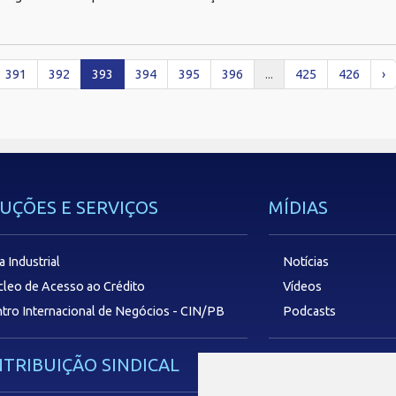
391
392
393
394
395
396
...
425
426
›
UÇÕES E SERVIÇOS
MÍDIAS
a Industrial
Notícias
leo de Acesso ao Crédito
Vídeos
tro Internacional de Negócios - CIN/PB
Podcasts
TRIBUIÇÃO SINDICAL
SAC