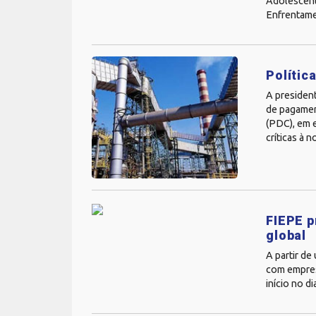
Adolescent
Enfrentame
Polític
A presiden
de pagamen
(PDC), em 
críticas à 
FIEPE p
global
A partir de
com empres
início no d