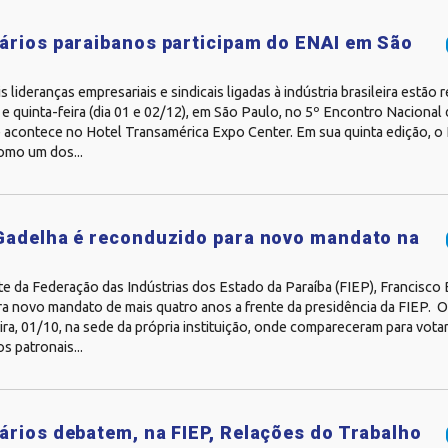
rios paraibanos participam do ENAI em São
is lideranças empresariais e sindicais ligadas à indústria brasileira estão
 e quinta-feira (dia 01 e 02/12), em São Paulo, no 5º Encontro Nacional 
e acontece no Hotel Transamérica Expo Center. Em sua quinta edição, o
omo um dos...
Gadelha é reconduzido para novo mandato na
e da Federação das Indústrias dos Estado da Paraíba (FIEP), Francisco 
ra novo mandato de mais quatro anos a frente da presidência da FIEP. 
ira, 01/10, na sede da própria instituição, onde compareceram para vota
s patronais...
rios debatem, na FIEP, Relações do Trabalho