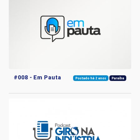
#008 - Em Pauta
Postado há 2 anos
Paraíba