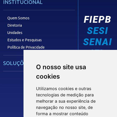
INSTITUCIONAL
FIEPB
Quem Somos
Diretoria
SESI
Unidades
SENAI
Estudos e Pesquisas
Política de Privacidade
IEL
SOLUÇÕES E SERVIÇOS
O nosso site usa
cookies
Guia Industrial
Núcleo de Acesso ao Crédito
Utilizamos cookies e outras
Centro Internacional de Negócios -
tecnologias de medição para
CIN/PB
Siga nossas Redes Sociais
melhorar a sua experiência de
navegação no nosso site, de
forma a mostrar conteúdo
CONTRIBUIÇÃO SINDICAL