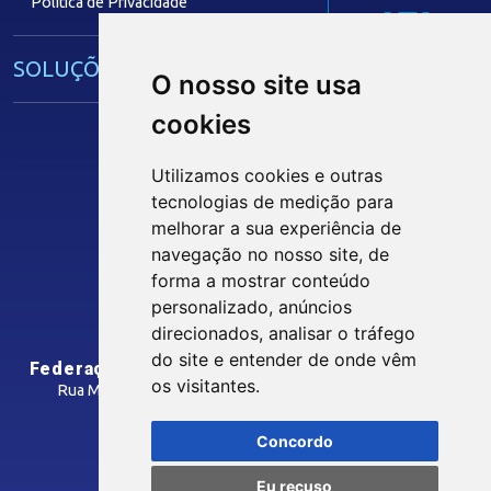
Política de Privacidade
IEL
SOLUÇÕES E SERVIÇOS
O nosso site usa
cookies
Guia Industrial
Núcleo de Acesso ao Crédito
Utilizamos cookies e outras
Centro Internacional de Negócios -
tecnologias de medição para
CIN/PB
Siga nossas Redes Sociais
melhorar a sua experiência de
navegação no nosso site, de
forma a mostrar conteúdo
CONTRIBUIÇÃO SINDICAL
personalizado, anúncios
INTRANET
direcionados, analisar o tráfego
SINDICATOS FILIADOS
do site e entender de onde vêm
Federação das Indústrias do Estado da Paraíba
os visitantes.
Rua Manoel Gonçalves Guimarães, 195 - José Pinheiro
CEP: 58407-363 - Campina Grande-PB
MÍDIAS
Concordo
Como Chegar
Eu recuso
Notícias