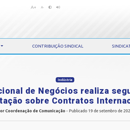
A+
Pular
Pular
A-
para
para
o
o
conteúdo
menu
CONTRIBUIÇÃO SINDICAL
SINDICA
Indústria
cional de Negócios realiza se
tação sobre Contratos Interna
or Coordenação de Comunicação
- Publicado 19 de setembro de 20