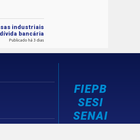
sas industriais
dívida bancária
Publicado há 3 dias
FIEPB
SESI
SENAI
IEL