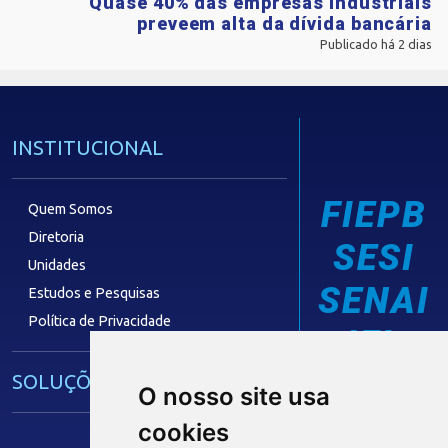
Quase 40% das empresas industriais
preveem alta da dívida bancária
Publicado há 2 dias
INSTITUCIONAL
FIEPB
Quem Somos
Diretoria
SESI
Unidades
SENAI
Estudos e Pesquisas
Política de Privacidade
IEL
SOLUÇÕES E SERVIÇOS
O nosso site usa
cookies
Guia Industrial