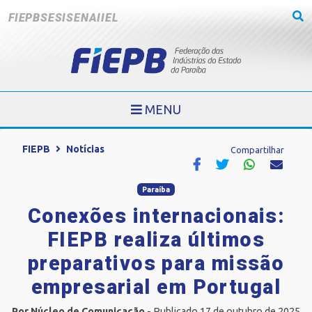
FIEPB
SESI
SENAI
IEL
MENU
FIEPB
Notícias
Compartilhar
Paraíba
Conexões internacionais:
FIEPB realiza últimos
preparativos para missão
empresarial em Portugal
Por Núcleo de Comunicação
- Publicado 17 de outubro de 2025