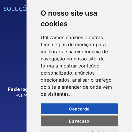
SOLUÇÕES E SERVIÇOS
O nosso site usa
cookies
Guia Industrial
Núcleo de Acesso ao Crédito
Utilizamos cookies e outras
Centro Internacional de Negócios -
tecnologias de medição para
CIN/PB
melhorar a sua experiência de
Siga nossas Redes Sociais
navegação no nosso site, de
forma a mostrar conteúdo
CONTRIBUIÇÃO SINDICAL
personalizado, anúncios
INTRANET
direcionados, analisar o tráfego
SINDICATOS FILIADOS
do site e entender de onde vêm
Federação das Indústrias do Estado da Paraíba
os visitantes.
Rua Manoel Gonçalves Guimarães, 195 - José Pinheiro
CEP: 58407-363 - Campina Grande-PB
MÍDIAS
Concordo
Como Chegar
Eu recuso
Notícias
© 2026 FIEPB
Vídeos