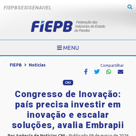
FIEPB
SESI
SENAI
IEL
MENU
FIEPB
Notícias
Compartilhar
CNI
Congresso de Inovação:
país precisa investir em
inovação e escalar
soluções, avalia Embrapii
Por Agência de Notícias CNI
- Publicado 09 de março de 2026