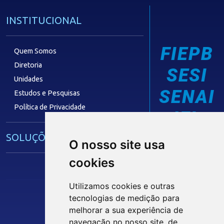
INSTITUCIONAL
FIEPB
Quem Somos
Diretoria
SESI
Unidades
SENAI
Estudos e Pesquisas
Política de Privacidade
IEL
SOLUÇÕES E SERVIÇOS
O nosso site usa
cookies
Guia Industrial
Núcleo de Acesso ao Crédito
Utilizamos cookies e outras
Centro Internacional de Negócios -
tecnologias de medição para
CIN/PB
melhorar a sua experiência de
Siga nossas Redes Sociais
navegação no nosso site, de