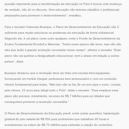
questão importante para a transformação da educação no País é buscar uma mudança
de verdade, não só no discurso. Sem educação não teremos cidadãos e profissionais
preparados para promover o desenvolvimento", ressaltou.
Para o senador Cristovam Buarque, o Plano de Desenvolvimento da Educação não é
suficiente para mudar solucionar os problemas da educação de forma substancial.
Segundo ele, é um plano como outro qualquer, como o Fundo de Desenvolvimento da
Ensino Fundamental (Fundef) e Merenda. "Todos esses planos são bons, mas não são
eles que farão a grande revolução necessária nesse campo", afirmou o senador. "Esse
plano não vai quebrar a desigualdade educacional, nem o atraso em relação a outros
países", disse.
Buarque destacou que a revolução deve ser feita com escolas bem-equipadas,
funcionando em horário integral, professores bem remunerados e com um conteúdo
mínimo fundamental para todas. "Mas isso não se faz de um ano para o outro. Levaria,
pelo menos, 15 anos para atingir todo o País", disse o senador. "Para emplacar esse
plano são precisos, inicialmente, recursos de R$ 7 bilhões para as cidades que
conseguiriam promover a revolução necessária."
O Plano de Desenvolvimento da Educação prevê, entre outras questões, implantação
gradual do piso salarial de R$ 850 para professores que trabalham 40 horas e
investimentos na ordem de R$ 75 milhões para estimular a criação de conteúdos