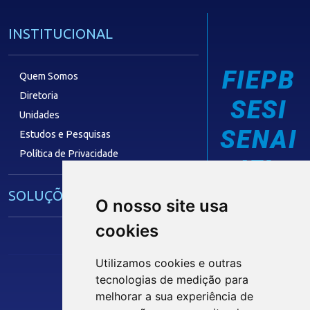
INSTITUCIONAL
FIEPB
Quem Somos
Diretoria
SESI
Unidades
SENAI
Estudos e Pesquisas
Política de Privacidade
IEL
SOLUÇÕES E SERVIÇOS
O nosso site usa
cookies
Guia Industrial
Núcleo de Acesso ao Crédito
Utilizamos cookies e outras
Centro Internacional de Negócios -
tecnologias de medição para
CIN/PB
melhorar a sua experiência de
Siga nossas Redes Sociais