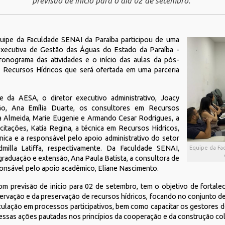
previsão de início para o dia 02 de setembro.
uipe da Faculdade SENAI da Paraíba participou de uma
Executiva de Gestão das Águas do Estado da Paraíba -
ronograma das atividades e o início das aulas da pós-
 Recursos Hídricos que será ofertada em uma parceria
e da AESA, o diretor executivo administrativo, Joacy
o, Ana Emília Duarte, os consultores em Recursos
ria Almeida, Marie Eugenie e Armando Cesar Rodrigues, a
tações, Katia Regina, a técnica em Recursos Hídricos,
nica e a responsável pelo apoio administrativo do setor
dmilla Latiffa, respectivamente. Da Faculdade SENAI,
Equipe da Fa
raduação e extensão, Ana Paula Batista, a consultora de
ponsável pelo apoio acadêmico, Eliane Nascimento.
m previsão de início para 02 de setembro, tem o objetivo de fortalec
ervação e da preservação de recursos hídricos, focando no conjunto de
culação em processos participativos, bem como capacitar os gestores d
essas ações pautadas nos princípios da cooperação e da construção col