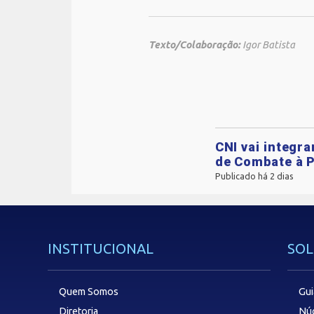
Texto/Colaboração:
Igor Batista
CNI vai integr
de Combate à P
Publicado há 2 dias
INSTITUCIONAL
SOL
Quem Somos
Gui
Diretoria
Núc