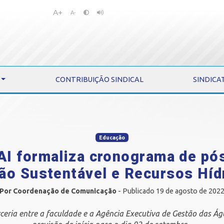
A+
Pular
Pular
A-
para
para
o
o
conteúdo
menu
CONTRIBUIÇÃO SINDICAL
SINDICA
Educação
AI formaliza cronograma de pó
ão Sustentável e Recursos Híd
Por Coordenação de Comunicação
- Publicado 19 de agosto de 202
ceria entre a faculdade e a Agência Executiva de Gestão das Á