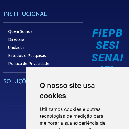
INSTITUCIONAL
FIEPB
Quem Somos
Diretoria
SESI
Unidades
SENAI
Estudos e Pesquisas
Política de Privacidade
IEL
SOLUÇÕES E SERVIÇOS
O nosso site usa
cookies
Guia Industrial
Núcleo de Acesso ao Crédito
Utilizamos cookies e outras
Centro Internacional de Negócios -
tecnologias de medição para
CIN/PB
Siga nossas Redes Sociais
melhorar a sua experiência de