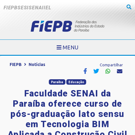
FIEPB
SESI
SENAI
IEL
MENU
FIEPB
Notícias
Compartilhar
Paraíba
Educação
Faculdade SENAI da
Paraíba oferece curso de
pós-graduação lato sensu
em Tecnologia BIM
Aplicada a Construção Civil