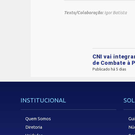
Texto/Colaboração:
Igor Batista
CNI vai integr
de Combate à P
Publicado há 5 dias
INSTITUCIONAL
SOL
Quem Somos
Gui
Diretoria
Núc