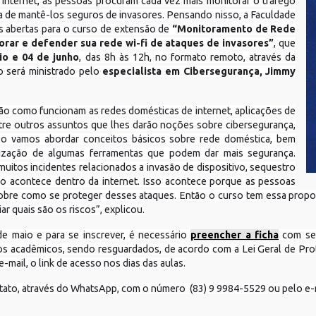
 internet, as pessoas procuram cada vez mais monitorar o tráfego
va de mantê-los seguros de invasores. Pensando nisso, a Faculdade
s abertas para o curso de extensão de
“Monitoramento de Rede
rar e defender sua rede wi-fi de ataques de invasores”
, que
io e 04 de junho
, das 8h às 12h, no formato remoto, através da
o será ministrado pelo
especialista em Cibersegurança, Jimmy
ão como funcionam as redes domésticas de internet, aplicações de
tre outros assuntos que lhes darão noções sobre cibersegurança,
so vamos abordar conceitos básicos sobre rede doméstica, bem
lização de algumas ferramentas que podem dar mais segurança.
uitos incidentes relacionados a invasão de dispositivo, sequestro
so acontece dentro da internet. Isso acontece porque as pessoas
obre como se proteger desses ataques. Então o curso tem essa propo
ar quais são os riscos”, explicou.
de maio e para se inscrever, é necessário
preencher a ficha
com seu
os acadêmicos, sendo resguardados, de acordo com a Lei Geral de Pr
-mail, o link de acesso nos dias das aulas.
ntato, através do WhatsApp, com o número (83) 9 9984-5529 ou pelo e-