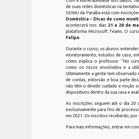
Com a vulnerabilidade dos dados, na
de suas redes domésticas na tentati
SENAI da Paraíba está com inscriçõe
Doméstica – Dicas de como monito
acontecerá nos dias
21 e 28 de ma
plataforma Microsoft Teams. O curs
Felipe
.
Durante o curso, os alunos entender
monitoramento, estudos de caso, en
como explica o professor. “No cur
como os riscos envolvidos e a uti
Ultimamente a gente tem observado m
de contas, extorsão e boa parte dis
não têm o devido cuidado e noção s
dispositivos dentro da sua casa e avali
As inscrições seguem até o dia 20 
exclusivamente para fins de process
em 2021. Os inscritos receberão, por e
Para mais informações, entrar em co