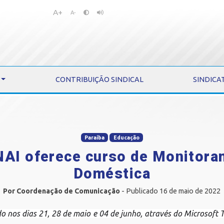
A+
Pular
Pular
A-
para
para
o
o
conteúdo
menu
CONTRIBUIÇÃO SINDICAL
SINDICA
Paraíba
Educação
NAI oferece curso de Monitora
Doméstica
Por Coordenação de Comunicação
- Publicado 16 de maio de 2022
o nos dias 21, 28 de maio e 04 de junho, através do Microsoft 