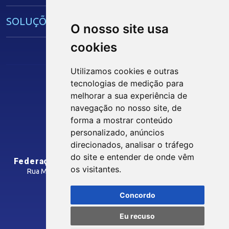
IEL
SOLUÇÕES E SERVIÇOS
O nosso site usa
cookies
Guia Industrial
Núcleo de Acesso ao Crédito
Utilizamos cookies e outras
Centro Internacional de Negócios -
tecnologias de medição para
CIN/PB
Siga nossas Redes Sociais
melhorar a sua experiência de
navegação no nosso site, de
forma a mostrar conteúdo
CONTRIBUIÇÃO SINDICAL
personalizado, anúncios
INTRANET
direcionados, analisar o tráfego
SINDICATOS FILIADOS
do site e entender de onde vêm
Federação das Indústrias do Estado da Paraíba
os visitantes.
Rua Manoel Gonçalves Guimarães, 195 - José Pinheiro
CEP: 58407-363 - Campina Grande-PB
MÍDIAS
Concordo
Como Chegar
Eu recuso
Notícias
© 2026 FIEPB