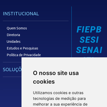
INSTITUCIONAL
FIEPB
Quem Somos
Diretoria
SESI
Unidades
SENAI
Estudos e Pesquisas
Política de Privacidade
IEL
SOLUÇÕES E SERVIÇOS
O nosso site usa
cookies
Guia Industrial
Núcleo de Acesso ao Crédito
Utilizamos cookies e outras
Centro Internacional de Negócios -
tecnologias de medição para
CIN/PB
melhorar a sua experiência de
Siga nossas Redes Sociais