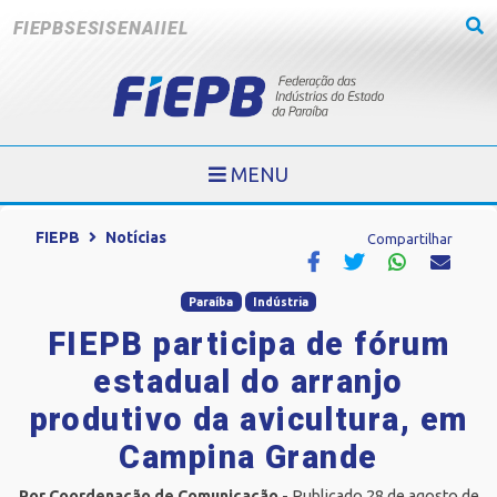
FIEPB
SESI
SENAI
IEL
MENU
FIEPB
Notícias
Compartilhar
Paraíba
Indústria
FIEPB participa de fórum
estadual do arranjo
produtivo da avicultura, em
Campina Grande
Por Coordenação de Comunicação
- Publicado 28 de agosto de