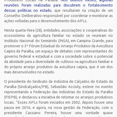
Produtivos Locais na Paraíba.
Nos últimos meses, algumas
reuniões foram realizadas para discutirem o fortalecimento
dessas políticas no estado
, que resultaram na criação de um
Conselho Deliberativo responsável por coordenar e monitorar as
ações voltadas para o desenvolvimento dos APLs.
Nesta quarta-feira (28), entidades, associações e cooperativas do
ecossistema da agricultura familiar no estado se reuniram no
Instituto Nacional do Semiárido (INSA), em Campina Grande, para
promover o 3º Fórum Estadual do Arranjo Produtivo da Avicultura
Caipira da Paraíba, um espaço de debates com representantes do
governo federal e estadual e com a sociedade sobre o potencial
da atividade para a diversidade de cultivos na agricultura familiar e
do próprio arranjo produtivo da avicultura caipira, que é um dos
mais desenvolvidos no estado.
O presidente do Sindicato da Indústria de Calçados do Estado da
Paraíba (Sindcalçados/PB), Sebastião Accioly, esteve no evento
representando a Federação das Indústrias do Estado da Paraíba
(FIEPB), e destacou a iniciativa de retomar os arranjos produtivos
locais. “Esses APLs foram iniciados em 2002, depois houve uma
pausa em 2016, e agora, na nova gestão da Federação, com o
presidente Cassiano Pereira, houve uma vontade quase