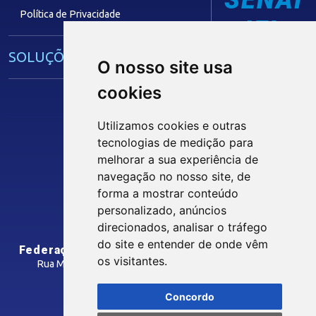
Política de Privacidade
IEL
SOLUÇÕES E SERVIÇOS
O nosso site usa
cookies
Guia Industrial
Núcleo de Acesso ao Crédito
Utilizamos cookies e outras
Centro Internacional de Negócios -
tecnologias de medição para
CIN/PB
Siga nossas Redes Sociais
melhorar a sua experiência de
navegação no nosso site, de
forma a mostrar conteúdo
CONTRIBUIÇÃO SINDICAL
personalizado, anúncios
INTRANET
direcionados, analisar o tráfego
SINDICATOS FILIADOS
do site e entender de onde vêm
Federação das Indústrias do Estado da Paraíba
os visitantes.
Rua Manoel Gonçalves Guimarães, 195 - José Pinheiro
CEP: 58407-363 - Campina Grande-PB
MÍDIAS
Concordo
Como Chegar