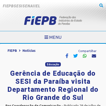
FIEPB
SESI
SENAI
IEL
MENU
FIEPB
Notícias
Compartilhar
Educação
Gerência de Educação do
SESI da Paraíba visita
Departamento Regional do
Rio Grande do Sul
Por Coordenação de Comunicação
- Publicado 29 de julho de