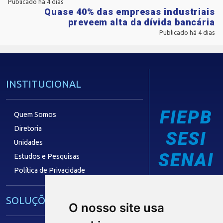
Publicado há 4 dias
Quase 40% das empresas industriais
preveem alta da dívida bancária
Publicado há 4 dias
INSTITUCIONAL
FIEPB
Quem Somos
Diretoria
SESI
Unidades
SENAI
Estudos e Pesquisas
Política de Privacidade
IEL
SOLUÇÕES E SERVIÇOS
O nosso site usa