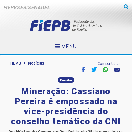
FIEPB
SESI
SENAI
IEL
MENU
FIEPB
Notícias
Compartilhar
Paraíba
Mineração: Cassiano
Pereira é empossado na
vice-presidência do
conselho temático da CNI
Por Núcleo de Comunicação
- Publicado 25 de novembro de