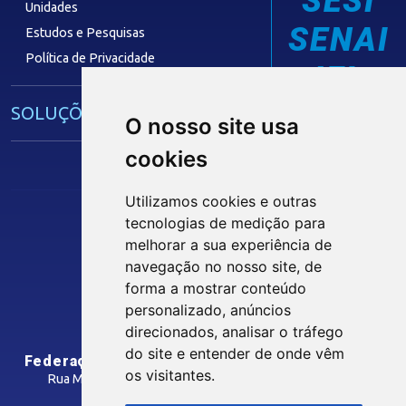
SESI
Unidades
SENAI
Estudos e Pesquisas
Política de Privacidade
IEL
SOLUÇÕES E SERVIÇOS
O nosso site usa
cookies
Guia Industrial
Núcleo de Acesso ao Crédito
Utilizamos cookies e outras
Centro Internacional de Negócios -
tecnologias de medição para
CIN/PB
Siga nossas Redes Sociais
melhorar a sua experiência de
navegação no nosso site, de
forma a mostrar conteúdo
CONTRIBUIÇÃO SINDICAL
personalizado, anúncios
INTRANET
direcionados, analisar o tráfego
SINDICATOS FILIADOS
do site e entender de onde vêm
Federação das Indústrias do Estado da Paraíba
os visitantes.
Rua Manoel Gonçalves Guimarães, 195 - José Pinheiro
CEP: 58407-363 - Campina Grande-PB
MÍDIAS