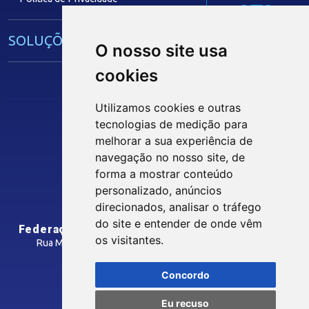
IEL
SOLUÇÕES E SERVIÇOS
O nosso site usa
cookies
Guia Industrial
Núcleo de Acesso ao Crédito
Utilizamos cookies e outras
Centro Internacional de Negócios -
tecnologias de medição para
CIN/PB
Siga nossas Redes Sociais
melhorar a sua experiência de
navegação no nosso site, de
forma a mostrar conteúdo
CONTRIBUIÇÃO SINDICAL
personalizado, anúncios
INTRANET
direcionados, analisar o tráfego
SINDICATOS FILIADOS
do site e entender de onde vêm
Federação das Indústrias do Estado da Paraíba
os visitantes.
Rua Manoel Gonçalves Guimarães, 195 - José Pinheiro
CEP: 58407-363 - Campina Grande-PB
MÍDIAS
Concordo
Como Chegar
Eu recuso
Notícias