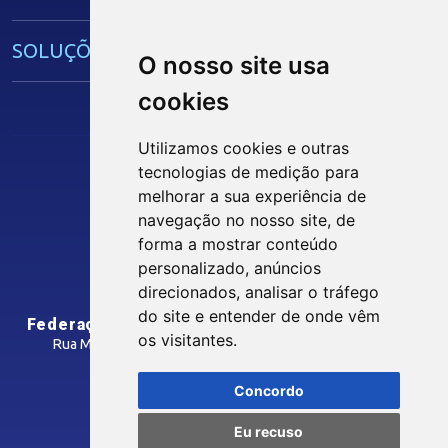
IEL
SOLUÇÕES E SERVIÇOS
O nosso site usa
cookies
Guia Industrial
Núcleo de Acesso ao Crédito
Utilizamos cookies e outras
Centro Internacional de Negócios -
tecnologias de medição para
CIN/PB
Siga nossas Redes Sociais
melhorar a sua experiência de
navegação no nosso site, de
forma a mostrar conteúdo
CONTRIBUIÇÃO SINDICAL
personalizado, anúncios
INTRANET
direcionados, analisar o tráfego
SINDICATOS FILIADOS
do site e entender de onde vêm
Federação das Indústrias do Estado da Paraíba
os visitantes.
Rua Manoel Gonçalves Guimarães, 195 - José Pinheiro
CEP: 58407-363 - Campina Grande-PB
MÍDIAS
Concordo
Como Chegar
Eu recuso
Notícias