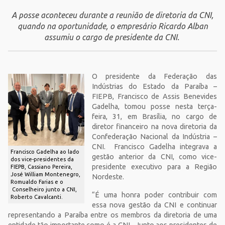
A posse aconteceu durante a reunião de diretoria da CNI,
quando na oportunidade, o empresário Ricardo Alban
assumiu o cargo de presidente da CNI.
O presidente da Federação das
Indústrias do Estado da Paraíba –
FIEPB, Francisco de Assis Benevides
Gadelha, tomou posse nesta terça-
feira, 31, em Brasília, no cargo de
diretor financeiro na nova diretoria da
Confederação Nacional da Indústria –
CNI. Francisco Gadelha integrava a
Francisco Gadelha ao lado
gestão anterior da CNI, como vice-
dos vice-presidentes da
presidente executivo para a Região
FIEPB, Cassiano Pereira,
José William Montenegro,
Nordeste.
Romualdo Farias e o
Conselheiro junto a CNI,
“É uma honra poder contribuir com
Roberto Cavalcanti.
essa nova gestão da CNI e continuar
representando a Paraíba entre os membros da diretoria de uma
entidade tão importante como é a CNI. Junto aos presidentes de