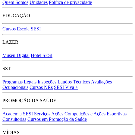
Quem Somos
Unidades
Política de privacidade
EDUCAÇÃO
Cursos
Escola SESI
LAZER
Museu Digital
Hotel SESI
SST
Programas Legais
Inspeções
Laudos Técnicos
Avaliações
Ocupacionais
Cursos NRs
SESI Viva +
PROMOÇÃO DA SAÚDE
Academia SESI
Serviços
Ações
Competições e Ações Esportivas
Consultorias
Cursos em Promoção da Saúde
MÍDIAS