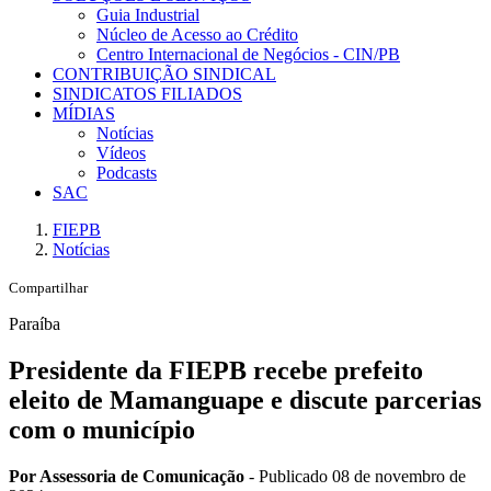
Guia Industrial
Núcleo de Acesso ao Crédito
Centro Internacional de Negócios - CIN/PB
CONTRIBUIÇÃO SINDICAL
SINDICATOS FILIADOS
MÍDIAS
Notícias
Vídeos
Podcasts
SAC
FIEPB
Notícias
Compartilhar
Paraíba
Presidente da FIEPB recebe prefeito
eleito de Mamanguape e discute parcerias
com o município
Por Assessoria de Comunicação
- Publicado 08 de novembro de