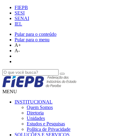
FIEPB
SESI
SENAI
IEL
Pular para o conteúdo
Pular para o menu
A+
A-
MENU
INSTITUCIONAL
Quem Somos
Diretoria
Unidades
Estudos e Pesquisas
Política de Privacidade
SOLUÇÕES E SERVIÇOS