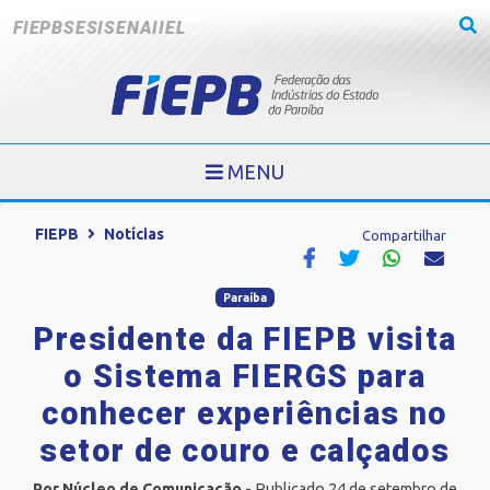
FIEPB
SESI
SENAI
IEL
MENU
FIEPB
Notícias
Compartilhar
Paraíba
Presidente da FIEPB visita
o Sistema FIERGS para
conhecer experiências no
setor de couro e calçados
Por Núcleo de Comunicação
- Publicado 24 de setembro de