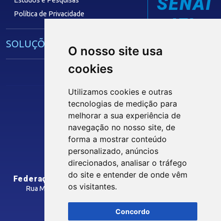
SENAI
Estudos e Pesquisas
Política de Privacidade
IEL
SOLUÇÕES E SERVIÇOS
O nosso site usa
cookies
Guia Industrial
Núcleo de Acesso ao Crédito
Utilizamos cookies e outras
Centro Internacional de Negócios -
tecnologias de medição para
CIN/PB
melhorar a sua experiência de
Siga nossas Redes Sociais
navegação no nosso site, de
forma a mostrar conteúdo
CONTRIBUIÇÃO SINDICAL
personalizado, anúncios
INTRANET
direcionados, analisar o tráfego
SINDICATOS FILIADOS
do site e entender de onde vêm
Federação das Indústrias do Estado da Paraíba
os visitantes.
Rua Manoel Gonçalves Guimarães, 195 - José Pinheiro
CEP: 58407-363 - Campina Grande-PB
MÍDIAS
Concordo
Como Chegar