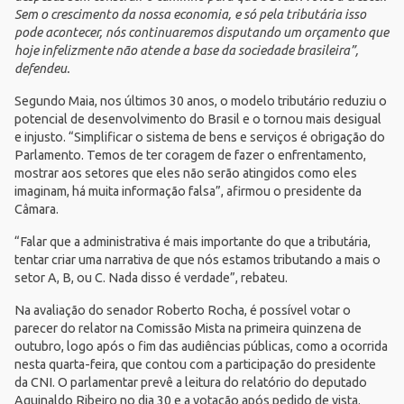
Sem o crescimento da nossa economia, e só pela tributária isso
pode acontecer, nós continuaremos disputando um orçamento que
hoje infelizmente não atende a base da sociedade brasileira”,
defendeu.
Segundo Maia, nos últimos 30 anos, o modelo tributário reduziu o
potencial de desenvolvimento do Brasil e o tornou mais desigual
e injusto. “Simplificar o sistema de bens e serviços é obrigação do
Parlamento. Temos de ter coragem de fazer o enfrentamento,
mostrar aos setores que eles não serão atingidos como eles
imaginam, há muita informação falsa”, afirmou o presidente da
Câmara.
“Falar que a administrativa é mais importante do que a tributária,
tentar criar uma narrativa de que nós estamos tributando a mais o
setor A, B, ou C. Nada disso é verdade”, rebateu.
Na avaliação do senador Roberto Rocha, é possível votar o
parecer do relator na Comissão Mista na primeira quinzena de
outubro, logo após o fim das audiências públicas,
como a ocorrida
nesta quarta-feira
, que contou com a participação do presidente
da CNI. O parlamentar prevê a leitura do relatório do deputado
Aguinaldo Ribeiro no dia 30 e a votação após pedido de vista.