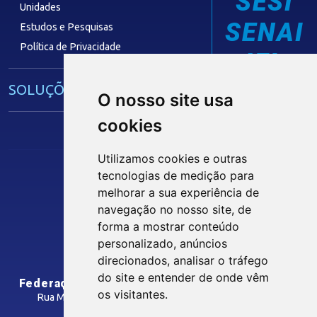
SESI
Unidades
SENAI
Estudos e Pesquisas
Política de Privacidade
IEL
SOLUÇÕES E SERVIÇOS
O nosso site usa
cookies
Guia Industrial
Núcleo de Acesso ao Crédito
Utilizamos cookies e outras
Centro Internacional de Negócios -
tecnologias de medição para
CIN/PB
Siga nossas Redes Sociais
melhorar a sua experiência de
navegação no nosso site, de
forma a mostrar conteúdo
CONTRIBUIÇÃO SINDICAL
personalizado, anúncios
INTRANET
direcionados, analisar o tráfego
SINDICATOS FILIADOS
do site e entender de onde vêm
Federação das Indústrias do Estado da Paraíba
os visitantes.
Rua Manoel Gonçalves Guimarães, 195 - José Pinheiro
CEP: 58407-363 - Campina Grande-PB
MÍDIAS