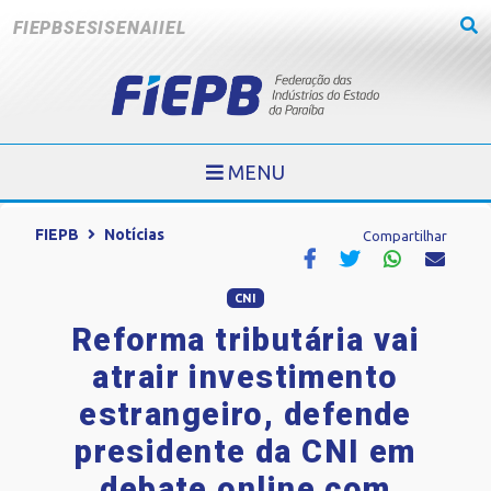
FIEPB
SESI
SENAI
IEL
MENU
FIEPB
Notícias
Compartilhar
CNI
Reforma tributária vai
atrair investimento
estrangeiro, defende
presidente da CNI em
debate online com