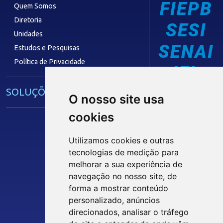
FIEPB
Quem Somos
Diretoria
SESI
Unidades
SENAI
Estudos e Pesquisas
Política de Privacidade
IEL
SOLUÇÕES E SERVIÇOS
O nosso site usa
cookies
Guia Industrial
Núcleo de Acesso ao Crédito
Utilizamos cookies e outras
Centro Internacional de Negócios -
tecnologias de medição para
CIN/PB
melhorar a sua experiência de
Siga nossas Redes Sociais
navegação no nosso site, de
forma a mostrar conteúdo
CONTRIBUIÇÃO SINDICAL
personalizado, anúncios
INTRANET
direcionados, analisar o tráfego
SINDICATOS FILIADOS