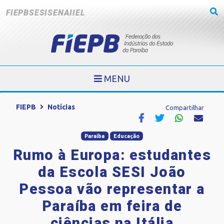
FIEPB
SESI
SENAI
IEL
MENU
FIEPB
Notícias
Compartilhar
Paraíba
Educação
Rumo à Europa: estudantes
da Escola SESI João
Pessoa vão representar a
Paraíba em feira de
ciências na Itália