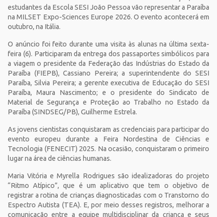
estudantes da Escola SESI João Pessoa vão representar a Paraíba
na MILSET Expo-Sciences Europe 2026. O evento acontecerá em
outubro, na Itália.
O anúncio foi feito durante uma visita às alunas na última sexta-
feira (6). Participaram da entrega dos passaportes simbólicos para
a viagem o presidente da Federação das Indústrias do Estado da
Paraíba (FIEPB), Cassiano Pereira; a superintendente do SESI
Paraíba, Silvia Pereira; a gerente executiva de Educação do SESI
Paraíba, Maura Nascimento; e o presidente do Sindicato de
Material de Segurança e Proteção ao Trabalho no Estado da
Paraíba (SINDSEG/PB), Guilherme Estrela.
As jovens cientistas conquistaram as credenciais para participar do
evento europeu durante a Feira Nordestina de Ciências e
Tecnologia (FENECIT) 2025. Na ocasião, conquistaram o primeiro
lugar na área de ciências humanas.
Maria Vitória e
Myrella Rodrigues são idealizadoras do projeto
“Ritmo Atípico”, que é um aplicativo que tem o objetivo de
registrar a rotina de crianças diagnosticadas com o Transtorno do
Espectro Autista (TEA). E, por meio desses registros, melhorar a
comunicação entre a equipe multidisciplinar da criança e seus