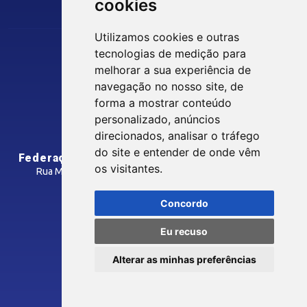
cookies
Guia Industrial
Núcleo de Acesso ao Crédito
Utilizamos cookies e outras
Centro Internacional de Negócios -
tecnologias de medição para
CIN/PB
Siga nossas Redes Sociais
melhorar a sua experiência de
navegação no nosso site, de
forma a mostrar conteúdo
CONTRIBUIÇÃO SINDICAL
personalizado, anúncios
INTRANET
direcionados, analisar o tráfego
SINDICATOS FILIADOS
do site e entender de onde vêm
Federação das Indústrias do Estado da Paraíba
os visitantes.
Rua Manoel Gonçalves Guimarães, 195 - José Pinheiro
CEP: 58407-363 - Campina Grande-PB
MÍDIAS
Concordo
Como Chegar
Eu recuso
Notícias
© 2026 FIEPB
Vídeos
Alterar as minhas preferências
Termos de Uso
Podcasts
Política de Privacidade