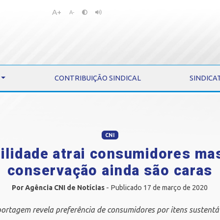
A+
Pular
Pular
A-
para
para
o
o
conteúdo
menu
CONTRIBUIÇÃO SINDICAL
SINDICA
CNI
ilidade atrai consumidores ma
conservação ainda são caras
Por Agência CNI de Notícias
- Publicado 17 de março de 2020
ortagem revela preferência de consumidores por itens sustentá