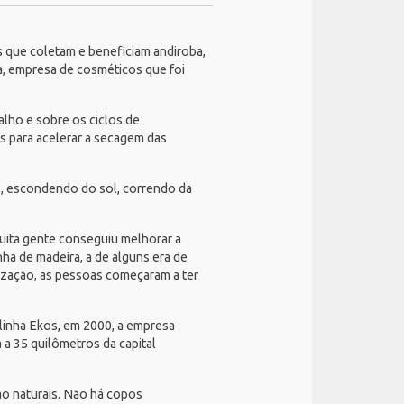
as que coletam e beneficiam andiroba,
a
, empresa de cosméticos que foi
alho e sobre os ciclos de
s para acelerar a secagem das
s, escondendo do sol, correndo da
Muita gente conseguiu melhorar a
nha de madeira, a de alguns era de
ização, as pessoas começaram a ter
linha Ekos, em 2000, a empresa
a 35 quilômetros da capital
ção naturais. Não há copos