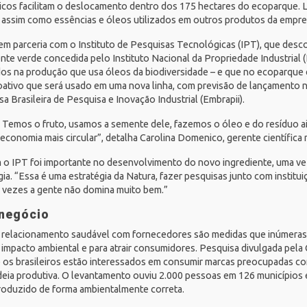
ricos facilitam o deslocamento dentro dos 175 hectares do ecoparque.
, assim como essências e óleos utilizados em outros produtos da empre
m parceria com o Instituto de Pesquisas Tecnológicas (
IPT
), que desc
nte verde concedida pelo Instituto Nacional da Propriedade Industrial (
ados na produção que usa óleos da biodiversidade – e que no ecoparque
oativo que será usado em uma nova linha, com previsão de lançamento n
 Brasileira de Pesquisa e Inovação Industrial (
Embrapii
).
g. Temos o fruto, usamos a semente dele, fazemos o óleo e do resíduo
economia mais circular”, detalha Carolina Domenico, gerente científic
 o IPT foi importante no desenvolvimento do novo ingrediente, uma vez
ia. “Essa é uma estratégia da Natura, fazer pesquisas junto com institu
s vezes a gente não domina muito bem.”
 negócio
 no relacionamento saudável com fornecedores são medidas que inúmera
 impacto ambiental e para atrair consumidores.
Pesquisa
divulgada pela
s brasileiros estão interessados em consumir marcas preocupadas co
adeia produtiva. O levantamento ouviu 2.000 pessoas em 126 município
roduzido de forma ambientalmente correta.