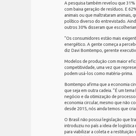
A pesquisa também revelou que 31% d
com baixa geração de resíduos. E 62%
animais ou que maltrataram animais, 
político diverso do entrevistado. Ain
outros 30% disseram que escolheriam
“Os consumidores estão mais exigente
energético. A gente começa a percebe
diz Davi Bomtempo, gerente executiv
Modelos de produção com maior efici
competitividade, uma vez que repres
podem usá-los como matéria-prima.
Bomtempo afirma que a economia cir
que seja em outra cadeia. “É um tema
negócio e da otimização de processos
economia circular, mesmo que não co
desde 2015, nós ainda temos que cria
O Brasil não possui legislação que tr
introduziu no país a ideia de logísti
para viabilizar a coleta e a restitui