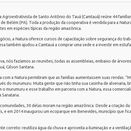
 Agroextrativista de Santo Antônio do Tauá (
Camtauá
) reúne 44 famíli
de Belém (PA). Toda a produção da cooperativa é vendida para a
Natur
tes em espécies típicas da região amazônica.
egócio, a Natura oferece cursos de capacitação sobre segurança do trab
sa também ajudou a Camtauá a comprar uma sede e a investir em estufa
, nós fazíamos as reuniões, todas as assembleias, embaixo de árvore
uá, Gilson Santana.
ia com a Natura permitiram que as famílias aumentassem suas rendas. “
avés do murumuru. Muita gente que não tinha sua casinha de alvenaria, ti
m o murumuru e esse trabalho em parceria com a Natura, essa comercial
a Sanatana.
 comunidades, 30 delas moram na região amazônica. Desde a criação da 
, e em 2014 inaugurou um ecoparque em Benevides, município que fica 
e correto: reutiliza água da chuva e aproveita a iluminação e a ventila