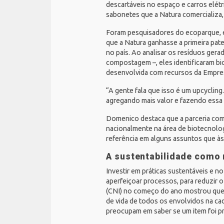
descartáveis no espaço e carros elét
sabonetes que a Natura comercializa
Foram pesquisadores do ecoparque, e
que a Natura ganhasse a primeira pate
no país. Ao analisar os resíduos ger
compostagem –, eles identificaram bi
desenvolvida com recursos da Empresa
“A gente fala que isso é um upcyclin
agregando mais valor e fazendo essa 
Domenico destaca que a parceria com
nacionalmente na área de biotecnolog
referência em alguns assuntos que à
A sustentabilidade como
Investir em práticas sustentáveis e
aperfeiçoar processos, para reduzir o
(CNI)
no começo do ano mostrou que o
de vida de todos os envolvidos na c
preocupam em saber se um item foi p