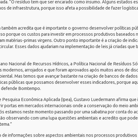
uada. “O resíduo tem que ser encarado como insumo. Alguns estados e
 de infraestrutura, porque isso afeta a possibilidade de fazer logística
a também acredita que é importante o governo desenvolver políticas pú
isso porque os custos para investir em processos produtivos baseados n
m matérias-primas virgens. Outro ponto importante é a criação de indi
ircular. Esses dados ajudariam na implementação de leis já criadas que
lano Nacional de Recursos Hídricos
, a
Política Nacional de Resíduos Só
s modernos, arrojados e que foram aprovados após muitos anos de di
iental. Mas temos que avançar bastante na criação de bancos de dados
olíticas públicas que possamos desenvolver esses indicadores, porque a
, defende Bomtempo.
e Pesquisa Econômica Aplicada (
Ipea
), Gustavo Luedermann afirma que 
brir portas em mercados internacionais onde a conservação do meio ambi
“Nós estamos neste momento passando por uma sabatina por conta do
ac
stão observando com uma lupa questões ambientais e acredito que pod
 tema.”
o de informações sobre aspectos ambientais nos processos produtivos 