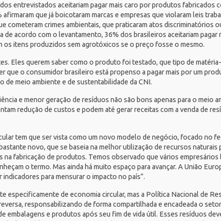
os entrevistados aceitariam pagar mais caro por produtos fabricados 
 afirmaram que já boicotaram marcas e empresas que violaram leis trabal
que cometeram crimes ambientais, que praticaram atos discriminatórios
da de acordo com o levantamento, 36% dos brasileiros aceitariam pagar 
 os itens produzidos sem agrotóxicos se o preço fosse o mesmo.
s. Eles querem saber como o produto foi testado, que tipo de matéria-p
r que o consumidor brasileiro está propenso a pagar mais por um produ
o de meio ambiente e de sustentabilidade da CNI.
ência e menor geração de resíduos não são bons apenas para o meio a
entam redução de custos e podem até gerar receitas com a venda de re
cular tem que ser vista como um novo modelo de negócio, focado no f
 bastante novo, que se baseia na melhor utilização de recursos naturai
 na fabricação de produtos. Temos observado que vários empresários br
nheçam o termo. Mas ainda há muito espaço para avançar. A União Europ
r indicadores para mensurar o impacto no país”.
ate especificamente de economia circular, mas a
Política Nacional de Re
ca reversa, responsabilizando de forma compartilhada e encadeada o set
ção de embalagens e produtos após seu fim de vida útil. Esses resíduos d