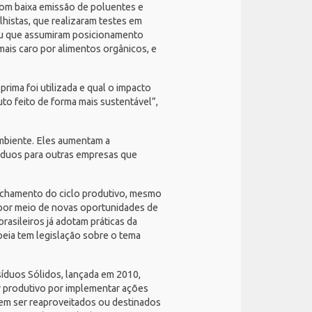
com baixa emissão de poluentes e
histas, que realizaram testes em
 ou que assumiram posicionamento
mais caro por alimentos orgânicos, e
rima foi utilizada e qual o impacto
to feito de forma mais sustentável”,
mbiente. Eles aumentam a
síduos para outras empresas que
echamento do ciclo produtivo, mesmo
s por meio de novas oportunidades de
asileiros já adotam práticas da
eia tem legislação sobre o tema
síduos Sólidos
, lançada em 2010,
or produtivo por implementar ações
evem ser reaproveitados ou destinados