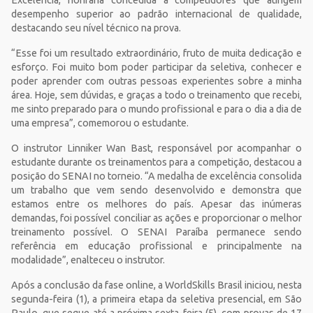
Excelência, honraria concedida a competidores que atingem
desempenho superior ao padrão internacional de qualidade,
destacando seu nível técnico na prova.
“Esse foi um resultado extraordinário, fruto de muita dedicação e
esforço. Foi muito bom poder participar da seletiva, conhecer e
poder aprender com outras pessoas experientes sobre a minha
área. Hoje, sem dúvidas, e graças a todo o treinamento que recebi,
me sinto preparado para o mundo profissional e para o dia a dia de
uma empresa”, comemorou o estudante.
O instrutor Linniker Wan Bast, responsável por acompanhar o
estudante durante os treinamentos para a competição, destacou a
posição do SENAI no torneio. “A medalha de excelência consolida
um trabalho que vem sendo desenvolvido e demonstra que
estamos entre os melhores do país. Apesar das inúmeras
demandas, foi possível conciliar as ações e proporcionar o melhor
treinamento possível. O SENAI Paraíba permanece sendo
referência em educação profissional e principalmente na
modalidade”, enalteceu o instrutor.
Após a conclusão da fase online, a WorldSkills Brasil iniciou, nesta
segunda-feira (1), a primeira etapa da seletiva presencial, em São