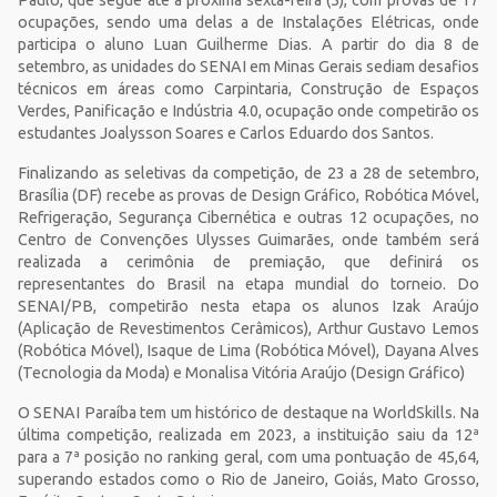
Paulo, que segue até a próxima sexta-feira (5), com provas de 17
ocupações, sendo uma delas a de Instalações Elétricas, onde
participa o aluno Luan Guilherme Dias. A partir do dia 8 de
setembro, as unidades do SENAI em Minas Gerais sediam desafios
técnicos em áreas como Carpintaria, Construção de Espaços
Verdes, Panificação e Indústria 4.0, ocupação onde competirão os
estudantes Joalysson Soares e Carlos Eduardo dos Santos.
Finalizando as seletivas da competição, de 23 a 28 de setembro,
Brasília (DF) recebe as provas de Design Gráfico, Robótica Móvel,
Refrigeração, Segurança Cibernética e outras 12 ocupações, no
Centro de Convenções Ulysses Guimarães, onde também será
realizada a cerimônia de premiação, que definirá os
representantes do Brasil na etapa mundial do torneio. Do
SENAI/PB, competirão nesta etapa os alunos Izak Araújo
(Aplicação de Revestimentos Cerâmicos), Arthur Gustavo Lemos
(Robótica Móvel), Isaque de Lima (Robótica Móvel), Dayana Alves
(Tecnologia da Moda) e Monalisa Vitória Araújo (Design Gráfico)
O SENAI Paraíba tem um histórico de destaque na WorldSkills. Na
última competição, realizada em 2023, a instituição saiu da 12ª
para a 7ª posição no ranking geral, com uma pontuação de 45,64,
superando estados como o Rio de Janeiro, Goiás, Mato Grosso,