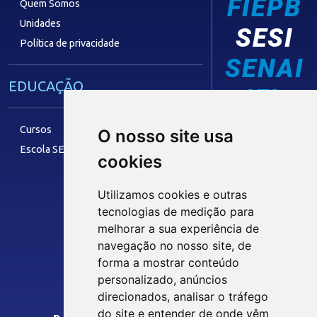
FIEPB
Quem Somos
Unidades
SESI
Política de privacidade
SENAI
EDUCAÇÃO
IEL
Cursos
O nosso site usa
Escola SESI
cookies
LAZER
Utilizamos cookies e outras
tecnologias de medição para
Siga nossas Redes Sociais
melhorar a sua experiência de
Museu Digital
navegação no nosso site, de
Hotel SESI
forma a mostrar conteúdo
personalizado, anúncios
INTRANET
direcionados, analisar o tráfego
SST
do site e entender de onde vêm