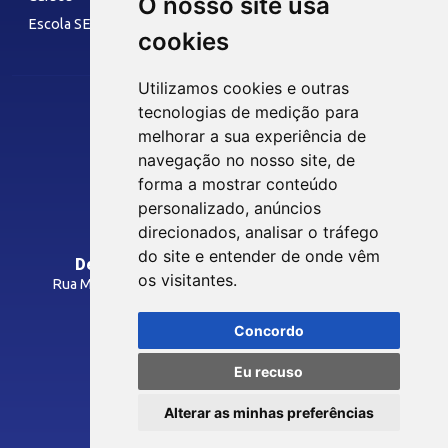
O nosso site usa
Escola SESI
cookies
LAZER
Utilizamos cookies e outras
tecnologias de medição para
melhorar a sua experiência de
Siga nossas Redes Sociais
Museu Digital
navegação no nosso site, de
Hotel SESI
forma a mostrar conteúdo
personalizado, anúncios
INTRANET
direcionados, analisar o tráfego
SST
do site e entender de onde vêm
Departamento Regional do SESI/PB
os visitantes.
Rua Manoel Gonçalves Guimarães, 195 - José Pinheiro
Programas Legais
CEP: 58407-363 - Campina Grande-PB
Inspeções
Concordo
Como Chegar
Laudos Técnicos
Eu recuso
Avaliações Ocupacionais
© 2026 FIEPB
Cursos NRs
Alterar as minhas preferências
Termos de Uso
SESI Viva +
Política de Privacidade