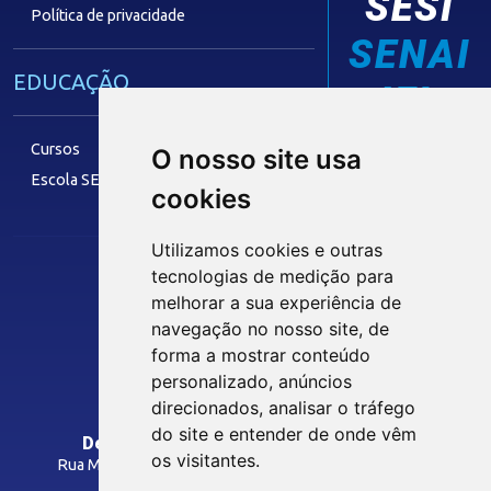
SESI
Política de privacidade
SENAI
EDUCAÇÃO
IEL
Cursos
O nosso site usa
Escola SESI
cookies
LAZER
Utilizamos cookies e outras
tecnologias de medição para
Siga nossas Redes Sociais
melhorar a sua experiência de
Museu Digital
navegação no nosso site, de
Hotel SESI
forma a mostrar conteúdo
personalizado, anúncios
INTRANET
direcionados, analisar o tráfego
SST
do site e entender de onde vêm
Departamento Regional do SESI/PB
os visitantes.
Rua Manoel Gonçalves Guimarães, 195 - José Pinheiro
Programas Legais
CEP: 58407-363 - Campina Grande-PB