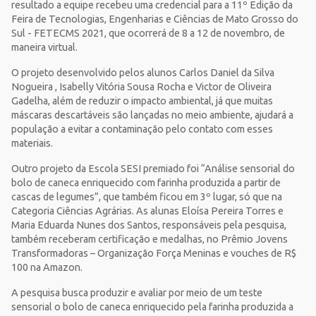
resultado a equipe recebeu uma credencial para a 11º Edição da
Feira de Tecnologias, Engenharias e Ciências de Mato Grosso do
Sul - FETECMS 2021, que ocorrerá de 8 a 12 de novembro, de
maneira virtual.
O projeto desenvolvido pelos alunos Carlos Daniel da Silva
Nogueira , Isabelly Vitória Sousa Rocha e Victor de Oliveira
Gadelha, além de reduzir o impacto ambiental, já que muitas
máscaras descartáveis são lançadas no meio ambiente, ajudará a
população a evitar a contaminação pelo contato com esses
materiais.
Outro projeto da Escola SESI premiado foi “Análise sensorial do
bolo de caneca enriquecido com farinha produzida a partir de
cascas de legumes”, que também ficou em 3º lugar, só que na
Categoria Ciências Agrárias. As alunas Eloísa Pereira Torres e
Maria Eduarda Nunes dos Santos, responsáveis pela pesquisa,
também receberam certificação e medalhas, no Prêmio Jovens
Transformadoras – Organização Força Meninas e vouches de R$
100 na Amazon.
A pesquisa busca produzir e avaliar por meio de um teste
sensorial o bolo de caneca enriquecido pela farinha produzida a