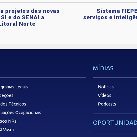
a projetos das novas
Sistema FIEPB
SI e do SENAI a
serviços e intelig
Litoral Norte
MÍDIAS
gramas Legais
Notícias
speções
Vídeos
dos Técnicos
Podcasts
liações Ocupacionais
rsos NRs
OPORTUNIDAD
I Viva +