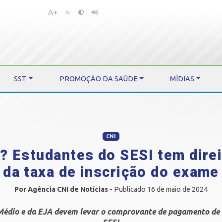
A+
Pular
Pular
A-
para
para
o
o
conteúdo
menu
SST
PROMOÇÃO DA SAÚDE
MÍDIAS
CNI
 Estudantes do SESI tem dire
da taxa de inscrição do exame
Por Agência CNI de Notícias
- Publicado 16 de maio de 2024
Médio e da EJA devem levar o comprovante de pagamento de 