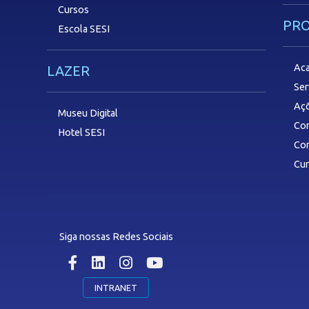
Cursos
PR
Escola SESI
Aca
LAZER
Ser
Aç
Museu Digital
Com
Hotel SESI
Con
Cu
Siga nossas Redes Sociais
INTRANET