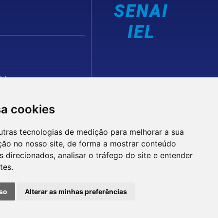
SENAI
IEL
IA
sa cookies
utras tecnologias de medição para melhorar a sua
ção no nosso site, de forma a mostrar conteúdo
 direcionados, analisar o tráfego do site e entender
tes.
© 2026 FIEPB
Termos de Uso
so
Alterar as minhas preferências
Política de Privacidade