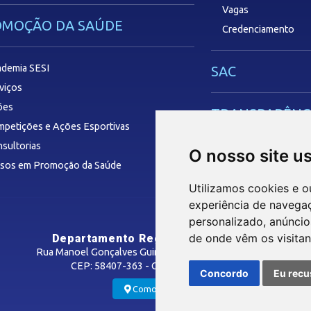
Vagas
OMOÇÃO DA SAÚDE
Credenciamento
demia SESI
SAC
viços
ões
TRANSPARÊNC
petições e Ações Esportivas
sultorias
O nosso site u
rsos em Promoção da Saúde
Utilizamos cookies e o
experiência de navega
personalizado, anúncios
de onde vêm os visitan
Departamento Regional do SESI/PB
Rua Manoel Gonçalves Guimarães, 195 - José Pinheiro
CEP: 58407-363 - Campina Grande-PB
Concordo
Eu recu
Como Chegar