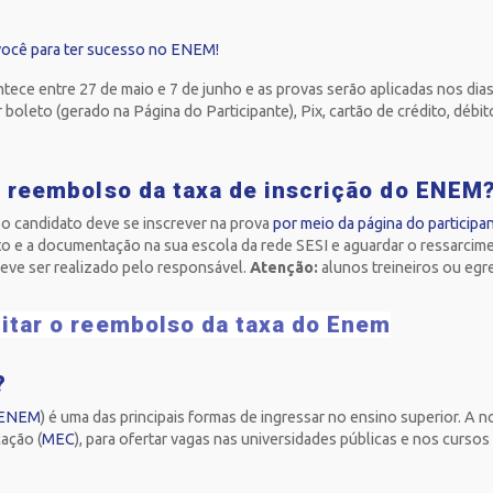
 você para ter sucesso no ENEM!
ece entre 27 de maio e 7 de junho e as provas serão aplicadas nos dia
 boleto (gerado na Página do Participante), Pix, cartão de crédito, déb
o reembolso da taxa de inscrição do ENEM
o candidato deve se inscrever na prova
por meio da página do participa
 e a documentação na sua escola da rede SESI e aguardar o ressarcim
eve ser realizado pelo responsável.
Atenção:
alunos treineiros ou eg
itar o reembolso da taxa do Enem
M?
ENEM
) é uma das principais formas de ingressar no ensino superior. A n
cação (
MEC
), para ofertar vagas nas universidades públicas e nos curso