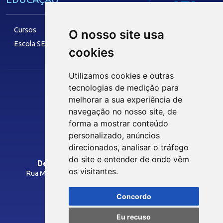
IEL
Cursos
O nosso site usa
Escola SESI
cookies
LAZER
Utilizamos cookies e outras
tecnologias de medição para
Siga nossas Redes Sociais
melhorar a sua experiência de
Museu Digital
navegação no nosso site, de
Hotel SESI
forma a mostrar conteúdo
personalizado, anúncios
INTRANET
direcionados, analisar o tráfego
SST
do site e entender de onde vêm
Departamento Regional do SESI/PB
os visitantes.
Rua Manoel Gonçalves Guimarães, 195 - José Pinheiro
Programas Legais
CEP: 58407-363 - Campina Grande-PB
Inspeções
Concordo
Como Chegar
Laudos Técnicos
Eu recuso
Avaliações Ocupacionais