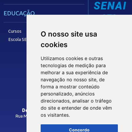
SENAI
EDUCAÇÃO
IEL
Cursos
O nosso site usa
Escola SESI
cookies
LAZER
Utilizamos cookies e outras
tecnologias de medição para
Siga nossas Redes Sociais
melhorar a sua experiência de
Museu Digital
navegação no nosso site, de
Hotel SESI
forma a mostrar conteúdo
personalizado, anúncios
INTRANET
direcionados, analisar o tráfego
SST
do site e entender de onde vêm
Departamento Regional do SESI/PB
os visitantes.
Rua Manoel Gonçalves Guimarães, 195 - José Pinheiro
Programas Legais
CEP: 58407-363 - Campina Grande-PB
Inspeções
Concordo
Como Chegar