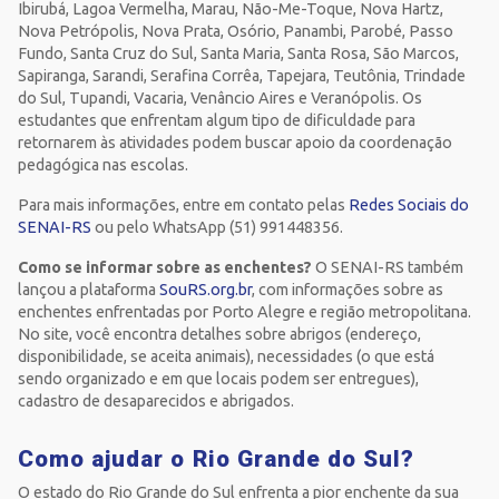
Ibirubá, Lagoa Vermelha, Marau, Não-Me-Toque, Nova Hartz,
Nova Petrópolis, Nova Prata, Osório, Panambi, Parobé, Passo
Fundo, Santa Cruz do Sul, Santa Maria, Santa Rosa, São Marcos,
Sapiranga, Sarandi, Serafina Corrêa, Tapejara, Teutônia, Trindade
do Sul, Tupandi, Vacaria, Venâncio Aires e Veranópolis. Os
estudantes que enfrentam algum tipo de dificuldade para
retornarem às atividades podem buscar apoio da coordenação
pedagógica nas escolas.
Para mais informações, entre em contato pelas
Redes Sociais do
SENAI-RS
ou pelo WhatsApp (51) 991448356.
Como se informar sobre as enchentes?
O SENAI-RS também
lançou a plataforma
SouRS.org.br
, com informações sobre as
enchentes enfrentadas por Porto Alegre e região metropolitana.
No site, você encontra detalhes sobre abrigos (endereço,
disponibilidade, se aceita animais), necessidades (o que está
sendo organizado e em que locais podem ser entregues),
cadastro de desaparecidos e abrigados.
Como ajudar o Rio Grande do Sul?
O estado do Rio Grande do Sul enfrenta a pior enchente da sua