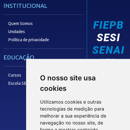
INSTITUCIONAL
FIEPB
Quem Somos
Unidades
SESI
Política de privacidade
SENAI
EDUCAÇÃO
IEL
Cursos
O nosso site usa
Escola SESI
cookies
LAZER
Utilizamos cookies e outras
tecnologias de medição para
melhorar a sua experiência de
Siga nossas Redes Sociais
Museu Digital
navegação no nosso site, de
Hotel SESI
forma a mostrar conteúdo