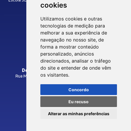
cookies
LAZER
Utilizamos cookies e outras
tecnologias de medição para
Siga nossas Redes Sociais
melhorar a sua experiência de
Museu Digital
navegação no nosso site, de
Hotel SESI
forma a mostrar conteúdo
personalizado, anúncios
INTRANET
direcionados, analisar o tráfego
SST
do site e entender de onde vêm
Departamento Regional do SESI/PB
os visitantes.
Rua Manoel Gonçalves Guimarães, 195 - José Pinheiro
Programas Legais
CEP: 58407-363 - Campina Grande-PB
Inspeções
Concordo
Como Chegar
Laudos Técnicos
Eu recuso
Avaliações Ocupacionais
© 2026 FIEPB
Cursos NRs
Alterar as minhas preferências
Termos de Uso
SESI Viva +
Política de Privacidade