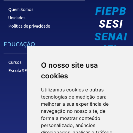
FIEPB
Quem Somos
Unidades
SESI
Política de privacidade
SENAI
EDUCAÇÃO
IEL
Cursos
O nosso site usa
Escola SESI
cookies
LAZER
Utilizamos cookies e outras
tecnologias de medição para
Siga nossas Redes Sociais
melhorar a sua experiência de
Museu Digital
navegação no nosso site, de
Hotel SESI
forma a mostrar conteúdo
personalizado, anúncios
INTRANET
direcionados, analisar o tráfego