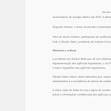
Um term
racionamento de energia elétrica até 2010. A afirm
Segundo Kelman, o termo vai permitir o fornecimen
Além de Jerson Kelman, participaram de audiênci
Civil, e Cláudio Sales, presidente do Instituto Ace
Otimismo e críticas
Luiz Alberto dos Santos disse que vê com otimismo
regulamentação das agências reguladoras, e da P
o marco regulatório das agências reguladoras.
Cláudio Sales criticou várias distorções que, seg
administrativa e a inexistência de planos de carreir
A crítica maior de Sales foi com a figura do ouvid
prévio a informações confidenciais das agências, q