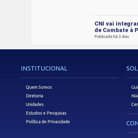
CNI vai integr
de Combate à P
Publicado há 3 dias
INSTITUCIONAL
SOL
Quem Somos
Gui
Diretoria
Núc
Unidades
Cen
Estudos e Pesquisas
Política de Privacidade
CON