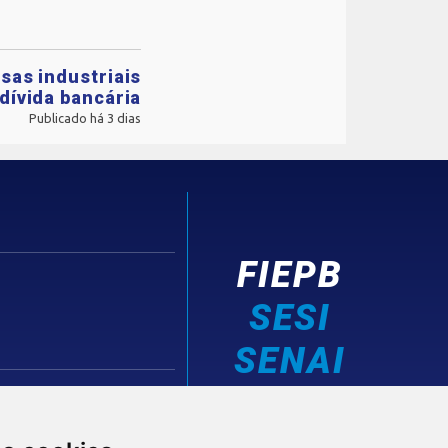
sas industriais
dívida bancária
Publicado há 3 dias
FIEPB
SESI
SENAI
IEL