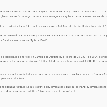
o de compromisso assinado entre a Agência Nacional de Energia Elétrica e a Petrobras vai baixa
ação foi feita na última segunda -feira pelo diretor-geral da agência, Jerson Kelman, em audiênc
to de combustível para 24 termelétricas nas regiões Sul, Sudeste, Centro-Oeste e Nordeste, 17
a da subcomissão dos Marcos Regulatórios Luiz Alberto dos Santos, subchefe de Análise e Ac
nde Brasil, de acordo com a "Agência Brasil".
 a possibilidade de aprovar, na Câmara dos Deputados, o Projeto de Lei 3337, de 2004, de inici
roposta de Emenda à Constituição (PEC) nº 81, do senador Tasso Jereissati (PSDB-CE), já vot
undo ele, atrapalham o trabalho das agências reguladoras, como o contingenciamento (bloqueio) 
a para os funcionários.
or das agências reguladoras que, segundo ele, deveria ser extinto ou, se mantido, deveria ser s
ue podem comprometer os leilões feitos no setor elétrico pela Aneel.