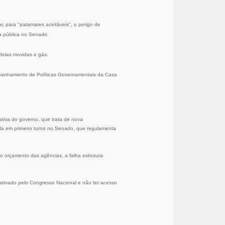
r, para "patamares aceitáveis", o perigo de
ia pública no Senado.
 delas movidas e gás.
ompanhamento de Políticas Governamentais da Casa
ativa do governo, que trata de nova
ada em primeiro turno no Senado, que regulamenta
do orçamento das agências, a falha estrutura
abatinado pelo Congresso Nacional e não ter acesso