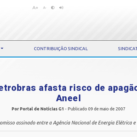
A+
Pular
Pular
A-
para
para
o
o
conteúdo
menu
CONTRIBUIÇÃO SINDICAL
SINDICA
trobras afasta risco de apagão
Aneel
Por Portal de Notícias G1
- Publicado 09 de maio de 2007
isso assinado entre a Agência Nacional de Energia Elétrica e 