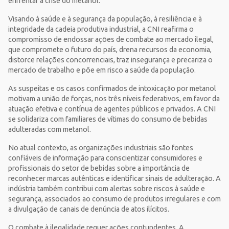
enfrentar a crise do metanol.
Visando à saúde e à segurança da população, à resiliência e à
integridade da cadeia produtiva industrial, a CNI reafirma o
compromisso de endossar ações de combate ao mercado ilegal,
que compromete o futuro do país, drena recursos da economia,
distorce relações concorrenciais, traz insegurança e precariza o
mercado de trabalho e põe em risco a saúde da população.
As suspeitas e os casos confirmados de intoxicação por metanol
motivam a união de forças, nos três níveis federativos, em favor da
atuação efetiva e contínua de agentes públicos e privados. A CNI
se solidariza com familiares de vítimas do consumo de bebidas
adulteradas com metanol.
No atual contexto, as organizações industriais são fontes
confiáveis de informação para conscientizar consumidores e
profissionais do setor de bebidas sobre a importância de
reconhecer marcas autênticas e identificar sinais de adulteração. A
indústria também contribui com alertas sobre riscos à saúde e
segurança, associados ao consumo de produtos irregulares e com
a divulgação de canais de denúncia de atos ilícitos.
O combate à ilegalidade requer ações contundentes. A