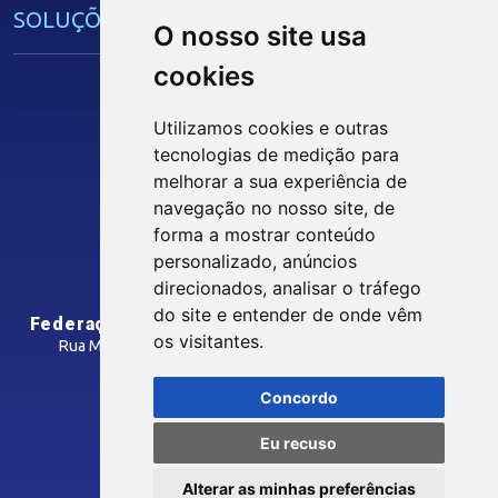
SOLUÇÕES E SERVIÇOS
O nosso site usa
cookies
Guia Industrial
Núcleo de Acesso ao Crédito
Utilizamos cookies e outras
Centro Internacional de Negócios -
tecnologias de medição para
CIN/PB
melhorar a sua experiência de
Siga nossas Redes Sociais
navegação no nosso site, de
forma a mostrar conteúdo
CONTRIBUIÇÃO SINDICAL
personalizado, anúncios
INTRANET
direcionados, analisar o tráfego
SINDICATOS FILIADOS
do site e entender de onde vêm
Federação das Indústrias do Estado da Paraíba
os visitantes.
Rua Manoel Gonçalves Guimarães, 195 - José Pinheiro
CEP: 58407-363 - Campina Grande-PB
MÍDIAS
Concordo
Como Chegar
Eu recuso
Notícias
© 2026 FIEPB
Vídeos
Alterar as minhas preferências