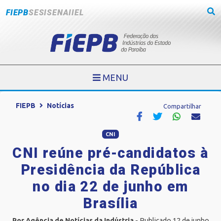
FIEPB
SESI
SENAI
IEL
MENU
FIEPB
Notícias
Compartilhar
CNI
CNI reúne pré-candidatos à
Presidência da República
no dia 22 de junho em
Brasília
Por Agência de Notícias da Indústria
- Publicado 12 de junho