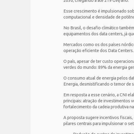
2030, chegando a até 219 GW/ano.
Esse crescimento é impulsionado sobr
computacional e densidade de potên
No Brasil, o desafio climático também
equipamentos dos data centers, já qu
Mercados como os dos países nórdicos
operação eficiente dos Data Centers
O país, apesar de ter custo operacion
verdes do mundo: 89% da energia ger
O consumo atual de energia pelos dat
Energia, desmistificando o temor de
Em resposta a esse cenário, a CNI el
principais: atração de investimentos v
fortalecimento da cadeia produtiva na
A proposta sugere incentivos fiscais,
pilares centrais para impulsionar o se