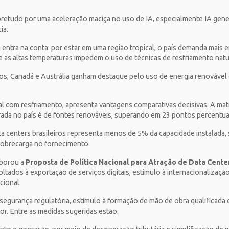
etudo por uma aceleração maciça no uso de IA, especialmente IA gener
cia.
 entra na conta: por estar em uma região tropical, o país demanda mais e
e as altas temperaturas impedem o uso de técnicas de resfriamento natu
, Canadá e Austrália ganham destaque pelo uso de energia renovável e 
.
al com resfriamento, apresenta vantagens comparativas decisivas. A matr
ada no país é de fontes renováveis, superando em 23 pontos percentua
a centers brasileiros representa menos de 5% da capacidade instalada,
 sobrecarga no fornecimento.
aborou a
Proposta de Política Nacional para Atração de Data Cente
oltados à exportação de serviços digitais, estímulo à internacionalizaçã
cional.
 segurança regulatória, estímulo à formação de mão de obra qualificada
tor. Entre as medidas sugeridas estão: