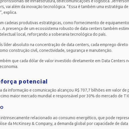
profissionais de infraestrutura, telecomunicações e logística. Jeffers
ters, vai além da inovação tecnológica. “Essa é também uma estratégia de
, explica.
m cadeias produtivas estratégicas, como fornecimento de equipamentos 
. A presença de um ecossistema robusto de data centers também estimul
telectual local, reforçando a soberania tecnológica do país.
s líder absoluto na concentração de data centers, cada emprego direto
omo construção civil, conectividade, segurança e manutenção.
mbém que cada dólar de valor investido diretamente em Data Centers n
a economia.
reforça potencial
a da informação e comunicação alcançou R$ 707,7 bilhões em valor de 
écimo maior mercado mundial e responsável por 30% do mercado de TIC
DO
 intrinsecamente relacionado ao consumo energético, que pode repres
ise da McKinsey & Company, a demanda global por capacidade de data c