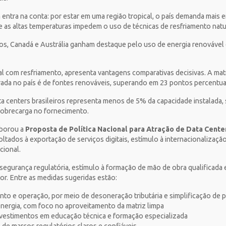
 entra na conta: por estar em uma região tropical, o país demanda mais e
e as altas temperaturas impedem o uso de técnicas de resfriamento natu
, Canadá e Austrália ganham destaque pelo uso de energia renovável e 
.
al com resfriamento, apresenta vantagens comparativas decisivas. A matr
ada no país é de fontes renováveis, superando em 23 pontos percentua
a centers brasileiros representa menos de 5% da capacidade instalada,
 sobrecarga no fornecimento.
aborou a
Proposta de Política Nacional para Atração de Data Cente
oltados à exportação de serviços digitais, estímulo à internacionalizaçã
cional.
 segurança regulatória, estímulo à formação de mão de obra qualificada
tor. Entre as medidas sugeridas estão:
to e operação, por meio de desoneração tributária e simplificação de
nergia, com foco no aproveitamento da matriz limpa
nvestimentos em educação técnica e formação especializada