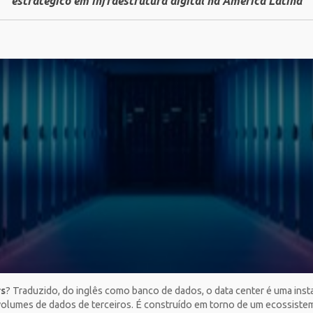
estratégico em infraestrutura digital na América Latina
rs
? Traduzido, do inglês como banco de dados, o data center é uma insta
lumes de dados de terceiros. É construído em torno de um ecossistema d