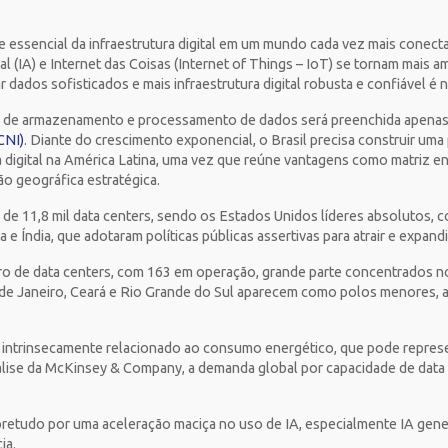
e essencial da infraestrutura digital em um mundo cada vez mais conec
al (IA) e Internet das Coisas (Internet of Things – IoT) se tornam mais
 dados sofisticados e mais infraestrutura digital robusta e confiável é 
l de armazenamento e processamento de dados será preenchida apenas 
CNI)
. Diante do crescimento exponencial, o Brasil precisa construir uma 
a digital na América Latina, uma vez que reúne vantagens como matriz e
o geográfica estratégica.
de 11,8 mil data centers, sendo os Estados Unidos líderes absolutos,
 e Índia, que adotaram políticas públicas assertivas para atrair e expand
ero de data centers, com 163 em operação, grande parte concentrados n
 de Janeiro, Ceará e Rio Grande do Sul aparecem como polos menores, 
 intrinsecamente relacionado ao consumo energético, que pode repres
ise da McKinsey & Company, a demanda global por capacidade de data c
etudo por uma aceleração maciça no uso de IA, especialmente IA gener
cia.