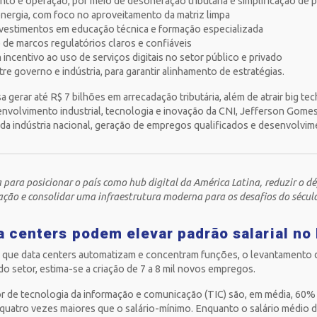
to e operação, por meio de desoneração tributária e simplificação de
nergia, com foco no aproveitamento da matriz limpa
nvestimentos em educação técnica e formação especializada
o de marcos regulatórios claros e confiáveis
incentivo ao uso de serviços digitais no setor público e privado
e governo e indústria, para garantir alinhamento de estratégias.
a gerar até R$ 7 bilhões em arrecadação tributária, além de atrair big te
envolvimento industrial, tecnologia e inovação da CNI, Jefferson Gomes,
 da indústria nacional, geração de empregos qualificados e desenvolvim
para posicionar o país como hub digital da América Latina, reduzir o déf
ção e consolidar uma infraestrutura moderna para os desafios do século
 centers podem elevar padrão salarial no 
 que data centers automatizam e concentram funções, o levantamento 
o setor, estima-se a criação de 7 a 8 mil novos empregos.
or de tecnologia da informação e comunicação (TIC) são, em média, 60
quatro vezes maiores que o salário-mínimo. Enquanto o salário médio d