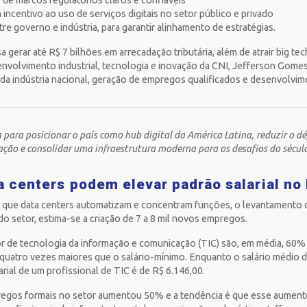
o de marcos regulatórios claros e confiáveis
incentivo ao uso de serviços digitais no setor público e privado
e governo e indústria, para garantir alinhamento de estratégias.
a gerar até R$ 7 bilhões em arrecadação tributária, além de atrair big te
envolvimento industrial, tecnologia e inovação da CNI, Jefferson Gomes,
 da indústria nacional, geração de empregos qualificados e desenvolvim
para posicionar o país como hub digital da América Latina, reduzir o déf
ção e consolidar uma infraestrutura moderna para os desafios do século
 centers podem elevar padrão salarial no 
 que data centers automatizam e concentram funções, o levantamento 
o setor, estima-se a criação de 7 a 8 mil novos empregos.
or de tecnologia da informação e comunicação (TIC) são, em média, 60
quatro vezes maiores que o salário-mínimo. Enquanto o salário médio d
arial de um profissional de TIC é de R$ 6.146,00.
egos formais no setor aumentou 50% e a tendência é que esse aument