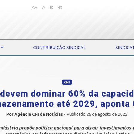
A+
Pular
Pular
A-
para
para
o
o
conteúdo
menu
CONTRIBUIÇÃO SINDICAL
SINDICA
CNI
 devem dominar 60% da capacid
azenamento até 2029, aponta
Por Agência CNI de Notícias
- Publicado 26 de agosto de 2025
dústria propõe política nacional para atrair investimentos 