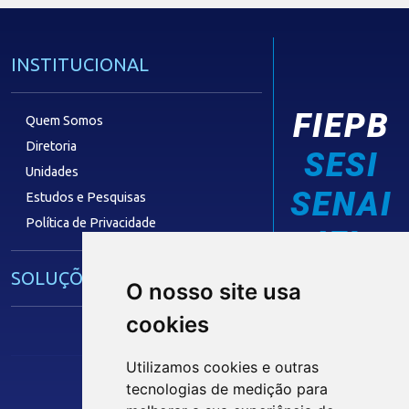
INSTITUCIONAL
FIEPB
Quem Somos
Diretoria
SESI
Unidades
SENAI
Estudos e Pesquisas
Política de Privacidade
IEL
SOLUÇÕES E SERVIÇOS
O nosso site usa
cookies
Guia Industrial
Núcleo de Acesso ao Crédito
Utilizamos cookies e outras
Centro Internacional de Negócios -
tecnologias de medição para
CIN/PB
Siga nossas Redes Sociais