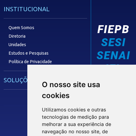
INSTITUCIONAL
FIEPB
Quem Somos
Diretoria
SESI
Unidades
SENAI
Estudos e Pesquisas
Política de Privacidade
IEL
SOLUÇÕES E SERVIÇOS
O nosso site usa
cookies
Guia Industrial
Núcleo de Acesso ao Crédito
Utilizamos cookies e outras
Centro Internacional de Negócios -
tecnologias de medição para
CIN/PB
melhorar a sua experiência de
Siga nossas Redes Sociais
navegação no nosso site, de