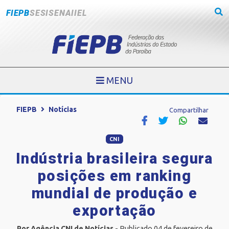
FIEPB
SESI
SENAI
IEL
MENU
FIEPB
Notícias
Compartilhar
CNI
Indústria brasileira segura
posições em ranking
mundial de produção e
exportação
Por Agência CNI de Notícias
- Publicado 04 de fevereiro de