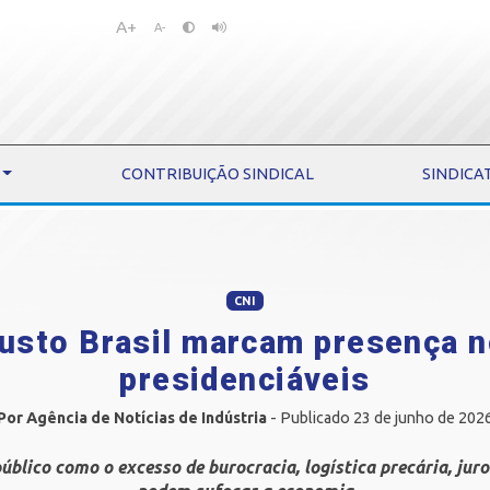
A+
Pular
Pular
A-
para
para
o
o
conteúdo
menu
CONTRIBUIÇÃO SINDICAL
SINDICA
CNI
usto Brasil marcam presença n
presidenciáveis
Por Agência de Notícias de Indústria
- Publicado 23 de junho de 202
úblico como o excesso de burocracia, logística precária, jur