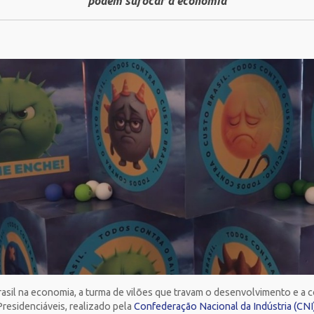
podem sufocar a economia
asil na economia, a turma de vilões que travam o desenvolvimento e a
residenciáveis, realizado pela
Confederação Nacional da Indústria (CNI