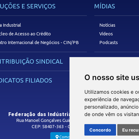
UÇÕES E SERVIÇOS
MÍDIAS
a Industrial
Notícias
leo de Acesso ao Crédito
Vídeos
tro Internacional de Negócios - CIN/PB
Podcasts
TRIBUIÇÃO SINDICAL
SAC
O nosso site u
DICATOS FILIADOS
Utilizamos cookies e o
experiência de navega
personalizado, anúncios
de onde vêm os visitan
Federação das Indústrias do Estado da Paraíba
Rua Manoel Gonçalves Guimarães, 195 - José Pinheiro
CEP: 58407-363 - Campina Grande-PB
Concordo
Eu recu
Como Chegar