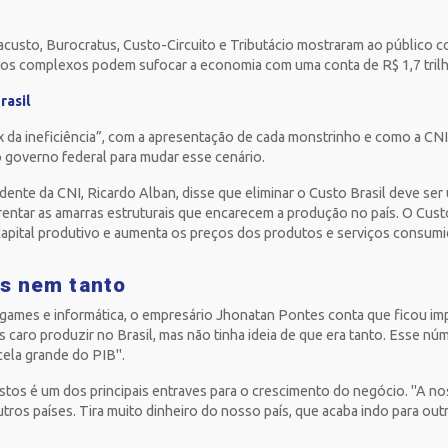
aiacusto, Burocratus, Custo-Circuito e Tributácio mostraram ao público 
postos complexos podem sufocar a economia com uma conta de R$ 1,7 tri
rasil
x da ineficiência”, com a apresentação de cada monstrinho e como a CN
m o governo federal para mudar esse cenário.
dente da CNI, Ricardo Alban, disse que eliminar o Custo Brasil deve ser
entar as amarras estruturais que encarecem a produção no país. O Custo
capital produtivo e aumenta os preços dos produtos e serviços consumi
tos nem tanto
 games e informática, o empresário Jhonatan Pontes conta que ficou i
s caro produzir no Brasil, mas não tinha ideia de que era tanto. Esse nú
cela grande do PIB".
tos é um dos principais entraves para o crescimento do negócio. "A nossa
ros países. Tira muito dinheiro do nosso país, que acaba indo para out