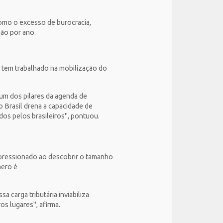
como o excesso de burocracia,
lhão por ano.
I tem trabalhado na mobilização do
 um dos pilares da agenda de
 Brasil drena a capacidade de
dos pelos brasileiros", pontuou.
mpressionado ao descobrir o tamanho
mero é
 carga tributária inviabiliza
ros lugares", afirma.