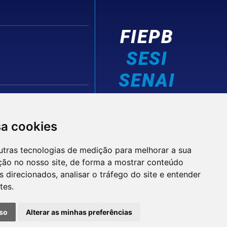
FIEPB
SESI
SENAI
IEL
sa cookies
utras tecnologias de medição para melhorar a sua
ção no nosso site, de forma a mostrar conteúdo
 direcionados, analisar o tráfego do site e entender
tes.
© 2026 FIEPB
Termos de Uso
so
Alterar as minhas preferências
Política de Privacidade