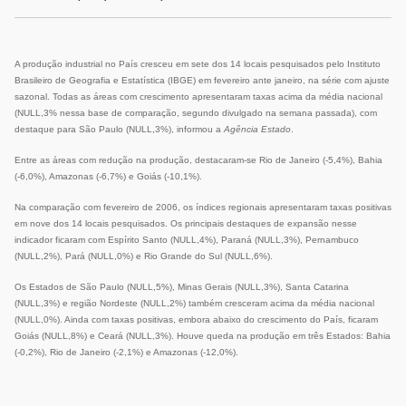
A produção industrial no País cresceu em sete dos 14 locais pesquisados pelo Instituto
Brasileiro de Geografia e Estatística (IBGE) em fevereiro ante janeiro, na série com ajuste
sazonal. Todas as áreas com crescimento apresentaram taxas acima da média nacional
(NULL,3% nessa base de comparação, segundo divulgado na semana passada), com
destaque para São Paulo (NULL,3%), informou a
Agência Estado
.
Entre as áreas com redução na produção, destacaram-se Rio de Janeiro (-5,4%), Bahia
(-6,0%), Amazonas (-6,7%) e Goiás (-10,1%).
Na comparação com fevereiro de 2006, os índices regionais apresentaram taxas positivas
em nove dos 14 locais pesquisados. Os principais destaques de expansão nesse
indicador ficaram com Espírito Santo (NULL,4%), Paraná (NULL,3%), Pernambuco
(NULL,2%), Pará (NULL,0%) e Rio Grande do Sul (NULL,6%).
Os Estados de São Paulo (NULL,5%), Minas Gerais (NULL,3%), Santa Catarina
(NULL,3%) e região Nordeste (NULL,2%) também cresceram acima da média nacional
(NULL,0%). Ainda com taxas positivas, embora abaixo do crescimento do País, ficaram
Goiás (NULL,8%) e Ceará (NULL,3%). Houve queda na produção em três Estados: Bahia
(-0,2%), Rio de Janeiro (-2,1%) e Amazonas (-12,0%).