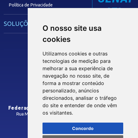
Política de Privacidade
IEL
SOLUÇÕES E SERVIÇOS
O nosso site usa
cookies
Guia Industrial
Núcleo de Acesso ao Crédito
Utilizamos cookies e outras
Centro Internacional de Negócios -
tecnologias de medição para
CIN/PB
melhorar a sua experiência de
Siga nossas Redes Sociais
navegação no nosso site, de
forma a mostrar conteúdo
CONTRIBUIÇÃO SINDICAL
personalizado, anúncios
INTRANET
direcionados, analisar o tráfego
SINDICATOS FILIADOS
do site e entender de onde vêm
Federação das Indústrias do Estado da Paraíba
os visitantes.
Rua Manoel Gonçalves Guimarães, 195 - José Pinheiro
CEP: 58407-363 - Campina Grande-PB
MÍDIAS
Concordo
Como Chegar