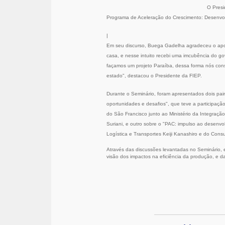
O Presi
Programa de Aceleração do Crescimento: Desenvol
|
Em seu discurso, Buega Gadelha agradeceu o apoio
casa, e nesse intuito recebi uma imcubência do g
façamos um projeto Paraíba, dessa forma nós cons
estado", destacou o Presidente da FIEP.
Durante o Seminário, foram apresentados dois pai
oportunidades e desafios", que teve a participaçã
do São Francisco junto ao Ministério da Integra
Suriani, e outro sobre o "PAC: impulso ao desenvo
Logística e Transportes Keiji Kanashiro e do Cons
Através das discussões levantadas no Seminário, e
visão dos impactos na eficiência da produção, e d