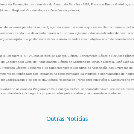
dente da Federação das Indústrias do Estado da Paraíba - FIEP, Francisco Buega Gadelha, en
vimento Regional, Oportunidades e Desafios da palestra.
 da imprensa paraibana na divulgação do evento, e afirmou que os resultados foram os melhore
overnador dizendo que dava carta branca a FIEP para aglutinar todas as entidades de peso, a s
eguimos aquilo que gostaríamos de ter, a união de todos com o objetivo único de construirmos
néis, um sobre o "O PAC nos setores de Energia Elétrica, Saneamento Básico e Recursos Hídric
o do Coordenador Geral de Planejamento Elétrico do Ministério de Minas e Energia, José Luiz S
ção, Francisco Jácome Sarmento e do Superintendente Executivo da Associação das Empresas d
lvimento da região Nordeste, impactos na competitividade da indústria e oportunidades de negóc
ultor Especializado e ex-diretor da Agência Nacional de Transportes Aquaviários, Carlos Alberto
nvolvendo os eixos do Programa como a energia elétrica, saneamento básico, recursos hídricos 
as oportunidades de negócios proporcionadas pela iniciativa governamental e conhecer.
Outras Notícias