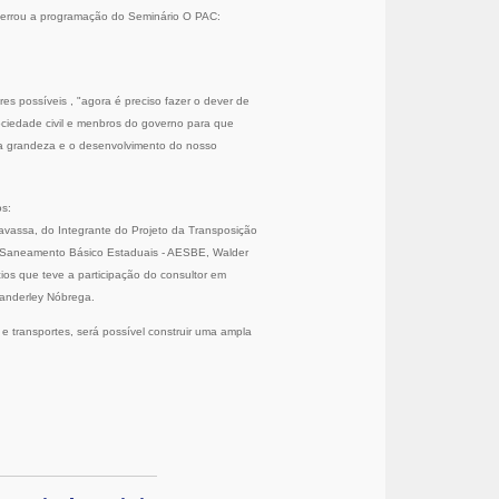
cerrou a programação do Seminário
O PAC:
s possíveis , "agora é preciso fazer o dever de
ociedade civil e menbros do governo para que
 a grandeza e o desenvolvimento do nosso
os:
cavassa, do Integrante do Projeto da Transposição
e Saneamento Básico Estaduais - AESBE, Walder
ios que teve a participação do consultor em
 Wanderley Nóbrega.
e transportes, será possível construir uma ampla