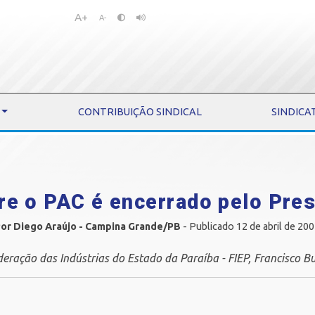
A+
Pular
Pular
A-
para
para
o
o
conteúdo
menu
CONTRIBUIÇÃO SINDICAL
SINDICA
re o PAC é encerrado pelo Pres
or Diego Araújo - Campina Grande/PB
- Publicado 12 de abril de 20
deração das Indústrias do Estado da Paraíba - FIEP, Francisco B