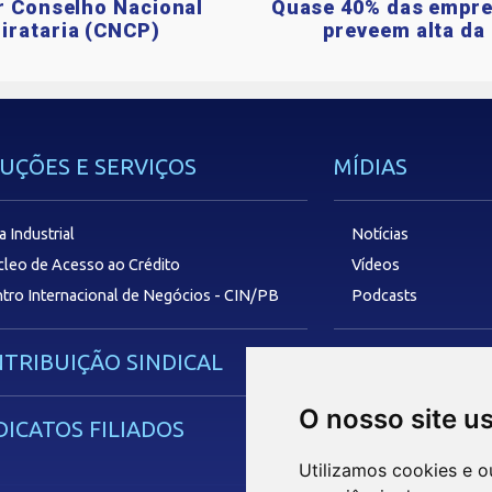
ar Conselho Nacional
Quase 40% das empre
irataria (CNCP)
preveem alta da 
UÇÕES E SERVIÇOS
MÍDIAS
a Industrial
Notícias
leo de Acesso ao Crédito
Vídeos
tro Internacional de Negócios - CIN/PB
Podcasts
TRIBUIÇÃO SINDICAL
SAC
O nosso site u
DICATOS FILIADOS
Utilizamos cookies e o