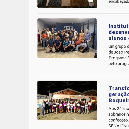
encabeçada 
Institu
desenv
alunos
Um grupo d
de João Pe
Programa Eu
pelo progra
Transfo
geração
Boquei
Aos 24 anos
sobrancelh
confecção, 
SENAI.“Nunc