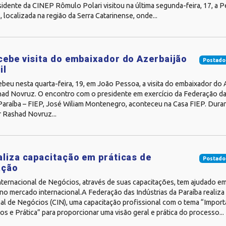
sidente da CINEP Rômulo Polari visitou na última segunda-feira, 17, a P
, localizada na região da Serra Catarinense, onde...
cebe visita do embaixador do Azerbaijão
Postado
il
beu nesta quarta-feira, 19, em João Pessoa, a visita do embaixador do 
shad Novruz. O encontro com o presidente em exercício da Federação da
Paraíba – FIEP, José Wiliam Montenegro, aconteceu na Casa FIEP. Duran
 Rashad Novruz...
aliza capacitação em práticas de
Postado
ação
nternacional de Negócios, através de suas capacitações, tem ajudado e
no mercado internacional.A Federação das Indústrias da Paraíba realiza
nal de Negócios (CIN), uma capacitação profissional com o tema “Import
 e Prática” para proporcionar uma visão geral e prática do processo...