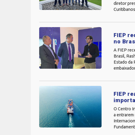
diretor pre
Curitibanos
FIEP re
no Bras
A FIEP rece
Brasil, Ra
Estado da 
embaixador
FIEP re
import
O Centro I
a entrarem 
Internacio
Fundamentos