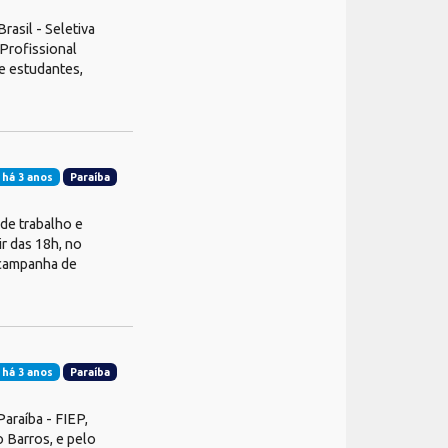
rasil - Seletiva
Profissional
e estudantes,
 há 3 anos
Paraíba
de trabalho e
ir das 18h, no
 campanha de
 há 3 anos
Paraíba
araíba - FIEP,
o Barros, e pelo