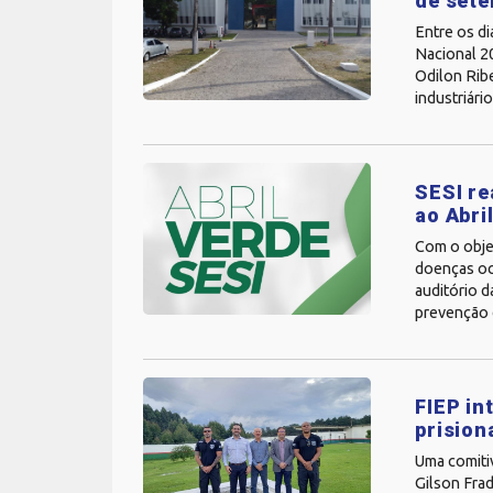
de set
Entre os di
Nacional 2
Odilon Rib
industriário
SESI re
ao Abri
Com o obje
doenças ocu
auditório 
prevenção 
FIEP in
prision
Uma comitiv
Gilson Frad