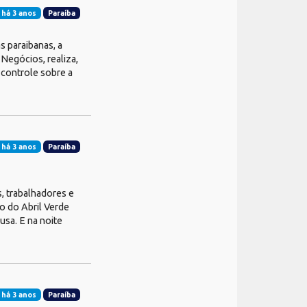
 há 3 anos
Paraíba
 paraibanas, a
Negócios, realiza,
 controle sobre a
 há 3 anos
Paraíba
, trabalhadores e
o do Abril Verde
usa. E na noite
 há 3 anos
Paraíba