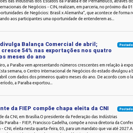
ões das Indústrias dos Estados da Paraíba e de Pernambuco, através d
ernacionais de Negócios - CIN, realizam, em parceria, no próximo dia 01
ortunidades de Negócios: Brasil x Alemanha”, que acontece de forma r
ando aos participantes uma oportunidade de entenderem as...
divulga Balança Comercial de abril;
Postado
 cresce 54% nas exportações nos quatro
ros meses do ano
iro, a Paraíba vem apresentando números crescentes em relação à expo
Esta semana, o Centro Internacional de Negócios do estado divulgou a 
abril com dados dos primeiros quatro meses do ano. De acordo com o 
eríodo, a Paraíba exportou...
nte da FIEP compõe chapa eleita da CNI
Postado
de da CNI, em Brasília.O presidente da Federação das Indústrias
da Paraíba - FIEP, Francisco Gadelha, compõe a nova diretoria da Conf
a - CNI, eleita nesta quarta-feira, 03, para um mandato que vai até 2027.A