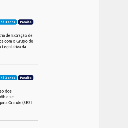
 há 3 anos
Paraíba
ria de Extração de
lica com o Grupo de
 Legislativa da
 há 3 anos
Paraíba
ção dos
08h e se
mpina Grande (SESI