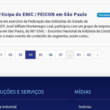
rticipa do ENIC / FEICON em São Paulo
Postado
te em exercício da Federação das Indústrias do Estado da
FIEP, José William Montenegro Leal, participou com um grupo de empres
a em São Paulo, do 96º ENIC - Encontro Nacional da Indústria da Const
o o maior evento de conteúdo do segmento, assim como...
41
42
43
44
45
46
47
...
61
62
›
UÇÕES E SERVIÇOS
MÍDIAS
a Industrial
Notícias