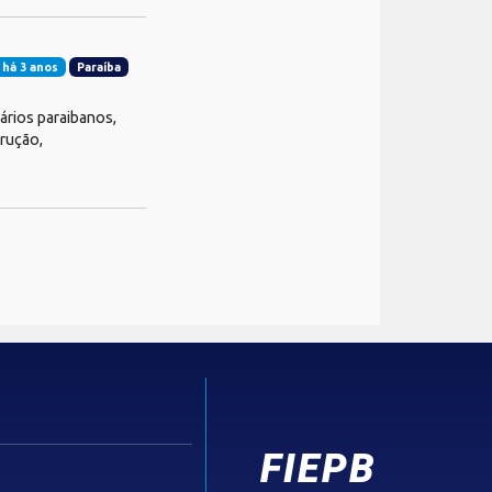
 há 3 anos
Paraíba
ários paraibanos,
rução,
FIEPB