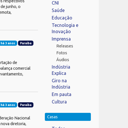
os respectivos
CNI
 de junho, o
Saúde
emota,
Educação
Tecnologia e
Inovação
Imprensa
 há 3 anos
Paraíba
Releases
Fotos
Áudios
rtação de
Indústria
balança comercial
Explica
levantamento,
Giro na
Indústria
Em pauta
Cultura
 há 3 anos
Paraíba
Casas
ederação Nacional
 nova diretoria,