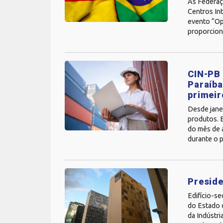
As Federaç
Centros Int
evento “Op
proporcion
CIN-PB 
Paraíba
primei
Desde jane
produtos. 
do mês de 
durante o p
Preside
Edifício-se
do Estado 
da Indústri