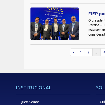
FIEP pa
O presiden
Paraíba – 
esta seman
considerad
‹
1
2
...
INSTITUCIONAL
SOL
Quem Somos
Gui