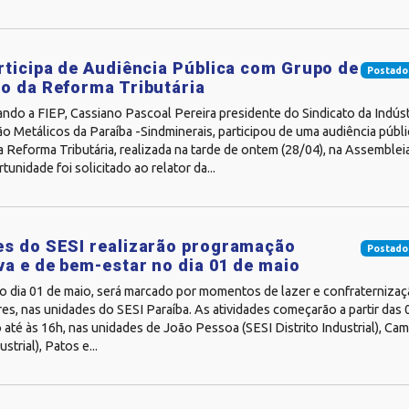
rticipa de Audiência Pública com Grupo de
Postado
o da Reforma Tributária
do a FIEP, Cassiano Pascoal Pereira presidente do Sindicato da Indúst
o Metálicos da Paraíba -Sindminerais, participou de uma audiência púb
 Reforma Tributária, realizada na tarde de ontem (28/04), na Assembleia
unidade foi solicitado ao relator da...
s do SESI realizarão programação
Postado
va e de bem-estar no dia 01 de maio
do dia 01 de maio, será marcado por momentos de lazer e confraterniza
es, nas unidades do SESI Paraíba. As atividades começarão a partir das 
até às 16h, nas unidades de João Pessoa (SESI Distrito Industrial), Ca
ustrial), Patos e...