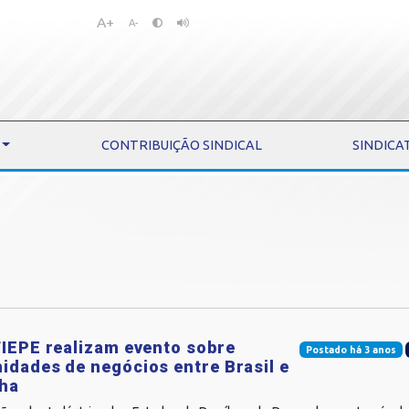
A+
Pular
Pular
A-
para
para
o
o
conteúdo
menu
CONTRIBUIÇÃO SINDICAL
SINDICA
FIEPE realizam evento sobre
Postado há 3 anos
idades de negócios entre Brasil e
ha