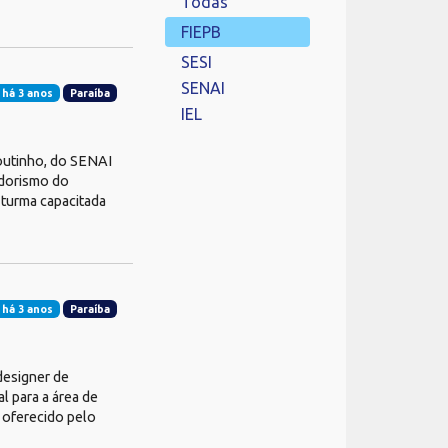
Todas
FIEPB
SESI
SENAI
 há 3 anos
Paraíba
IEL
outinho, do SENAI
edorismo do
 turma capacitada
 há 3 anos
Paraíba
designer de
l para a área de
, oferecido pelo