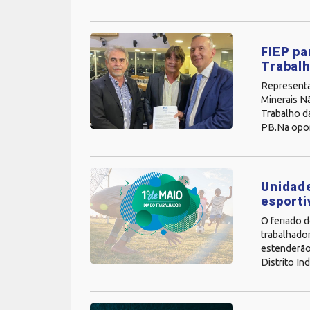
FIEP pa
Trabalh
Representan
Minerais Nã
Trabalho da
PB.Na oport
Unidade
esporti
O feriado 
trabalhador
estenderão 
Distrito Ind