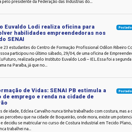
pelo presidente da Federação das Indústrias do...
to Euvaldo Lodi realiza oficina para
Postado
olver habilidades empreendedoras nos
 do SENAI
e 23 estudantes do Centro de Formação Profissional Odilon Ribeiro C
ssoa participou no último sábado, 29/04, de uma oficina de Empreend
Futuro, realizada pelo Instituto Euvaldo Lodi – IEL.Essa foi a segunda
ma na Paraíba, já que no...
rmação de Vidas: SENAI PB estimula a
Postado
 de emprego e renda na cidade de
rão
 de idade, Edclea Carvalho nunca tinha trabalhado com costura, mas a 
as percebeu que na cidade de Boqueirão, onde mora, existe um potencia
e decidiu se matricular no curso de Costura Industrial em Tecido Plano
a trabalhei na...