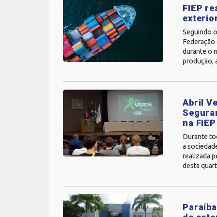
FIEP re
exterio
Seguindo o
Federação d
durante o m
produção, a
Abril V
Seguran
na FIEP
Durante tod
a sociedade
realizada p
desta quarta
Paraíba