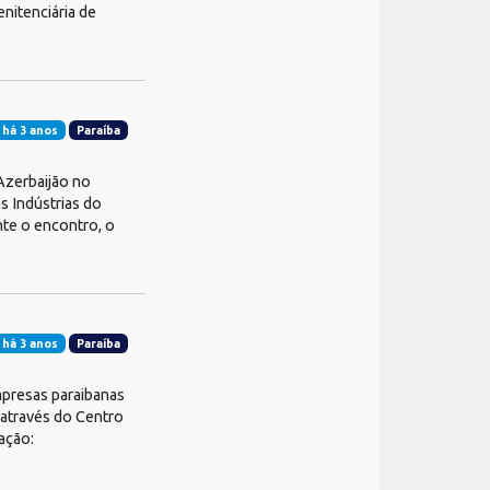
enitenciária de
 há 3 anos
Paraíba
Azerbaijão no
s Indústrias do
te o encontro, o
 há 3 anos
Paraíba
mpresas paraibanas
 através do Centro
ação: