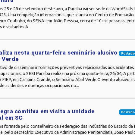
embro
as 25 e 29 de setembro deste ano, a Paraíba vai ser sede da WorldSkills B
023. Uma competição internacional, que reunirá no Centro de Formação 
eiro Coutinho, do SENAI em João Pessoa, cerca de 10 mil pessoas, entr
s e visitantes.A...
aliza nesta quarta-feira seminário alusivo
Postado
l Verde
tivo de disseminar informações preventivas relacionadas aos acidentes 
pacionais, o SESI Paraíba realiza na próxima quarta-feira, 26/04, A part
da FIEP, em Campina Grande, o Seminário Abril Verde.O evento alusivo à
de acidentes e doenças ocupacionais no...
tegra comitiva em visita a unidade
Postado
al em SC
a formada pelo conselheiro da Federação das Indústrias do Estado da P
e, pelo secretário Executivo da Administração Penitenciária, João Paul