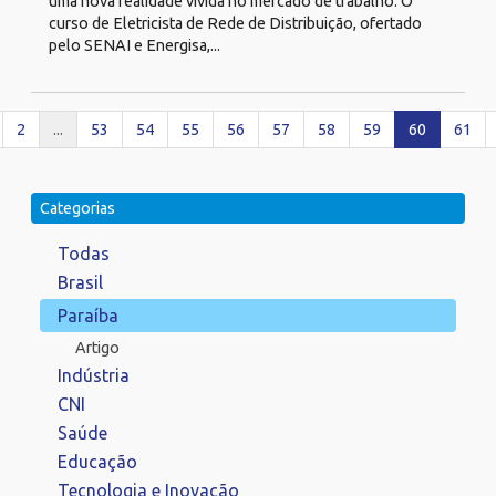
uma nova realidade vivida no mercado de trabalho. O
curso de Eletricista de Rede de Distribuição, ofertado
pelo SENAI e Energisa,...
2
...
53
54
55
56
57
58
59
60
61
Categorias
Todas
Brasil
Paraíba
Artigo
Indústria
CNI
Saúde
Educação
Tecnologia e Inovação