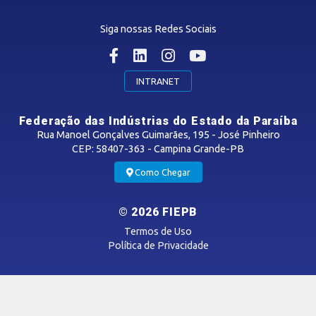
Centro Internacional de Negócios -
CIN/PB
Siga nossas Redes Sociais
CONTRIBUIÇÃO SINDICAL
INTRANET
SINDICATOS FILIADOS
Federação das Indústrias do Estado da Paraíba
Rua Manoel Gonçalves Guimarães, 195 - José Pinheiro
CEP: 58407-363 - Campina Grande-PB
MÍDIAS
Como Chegar
Notícias
© 2026 FIEPB
Vídeos
Termos de Uso
Podcasts
Política de Privacidade
SAC