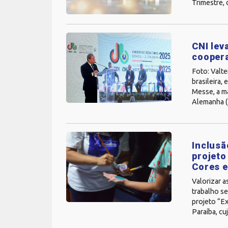
Trimestre, 
CNI lev
coopera
Foto: Valt
brasileira,
Messe, a ma
Alemanha (E
Inclusã
projeto
Cores e
Valorizar 
trabalho s
projeto “E
Paraíba, cuj