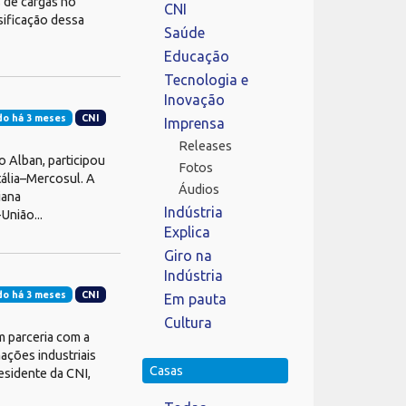
s de cargas no
CNI
sificação dessa
Saúde
Educação
Tecnologia e
Inovação
do há 3 meses
CNI
Imprensa
Releases
o Alban, participou
Fotos
tália–Mercosul. A
Áudios
iana
Indústria
União...
Explica
Giro na
Indústria
do há 3 meses
CNI
Em pauta
Cultura
m parceria com a
ações industriais
Casas
esidente da CNI,