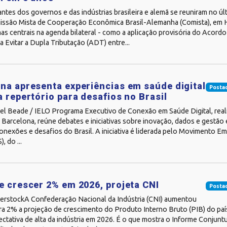
tes dos governos e das indústrias brasileira e alemã se reuniram no úl
issão Mista de Cooperação Econômica Brasil-Alemanha (Comista), em 
mas centrais na agenda bilateral - como a aplicação provisória do Acord
 Evitar a Dupla Tributação (ADT) entre...
na apresenta experiências em saúde digital
Posta
a repertório para desafios no Brasil
el Beade / IELO Programa Executivo de Conexão em Saúde Digital, real
m Barcelona, reúne debates e iniciativas sobre inovação, dados e gestã
onexões e desafios do Brasil. A iniciativa é liderada pelo Movimento Em
, do ...
e crescer 2% em 2026, projeta CNI
Posta
terstockA Confederação Nacional da Indústria (CNI) aumentou
ra 2% a projeção de crescimento do Produto Interno Bruto (PIB) do paí
ctativa de alta da indústria em 2026. É o que mostra o Informe Conjuntu