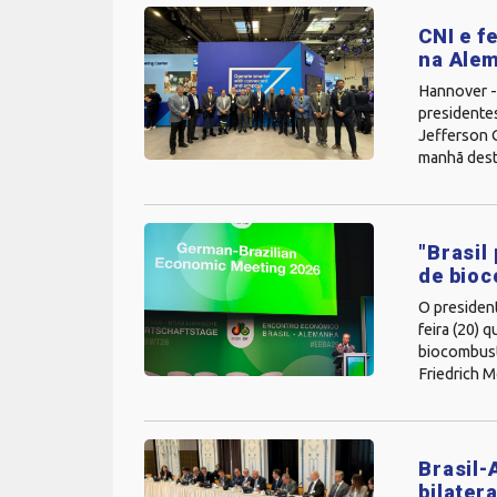
CNI e f
na Alem
Hannover -
presidentes
Jefferson G
manhã desta
"Brasil
de bioc
O president
feira (20) 
biocombustí
Friedrich M
Brasil-
bilater