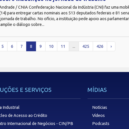
 Andrade / CNIA Confederação Nacional da Indústria (CNI) faz uma mobi
 (14) para entregar cartas nominais aos 513 deputados federais e 81 sen
jornada de trabalho. No ofício, a instituição pede apoio aos parlamenta
 amplie o diálogo sobre...
5
6
7
8
9
10
11
...
425
426
›
UÇÕES E SERVIÇOS
MÍDIAS
a Industrial
Notícias
leo de Acesso ao Crédito
Vídeos
tro Internacional de Negócios - CIN/PB
Podcasts