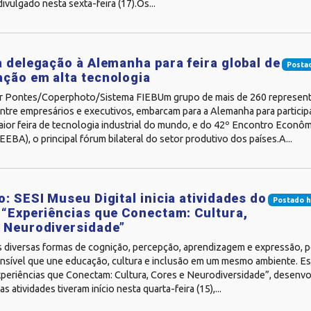
divulgado nesta sexta-feira (17).Os...
a delegação à Alemanha para feira global de
Posta
ção em alta tecnologia
er Pontes/Coperphoto/Sistema FIEBUm grupo de mais de 260 representa
 entre empresários e executivos, embarcam para a Alemanha para partic
ior feira de tecnologia industrial do mundo, e do 42º Encontro Econôm
EBA), o principal fórum bilateral do setor produtivo dos países.A...
o: SESI Museu Digital inicia atividades do
Postado h
 “Experiências que Conectam: Cultura,
 Neurodiversidade”
as diversas formas de cognição, percepção, aprendizagem e expressão, 
ensível que une educação, cultura e inclusão em um mesmo ambiente. Es
xperiências que Conectam: Cultura, Cores e Neurodiversidade”, desenvo
as atividades tiveram início nesta quarta-feira (15),...