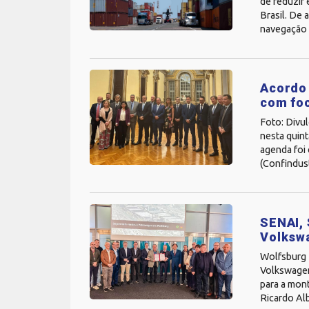
de reduzir 
Brasil. De 
navegação 
Acordo 
com foc
Foto: Divul
nesta quint
agenda foi 
(Confindust
SENAI, 
Volkswa
Wolfsburg -
Volkswagen 
para a mont
Ricardo Alb