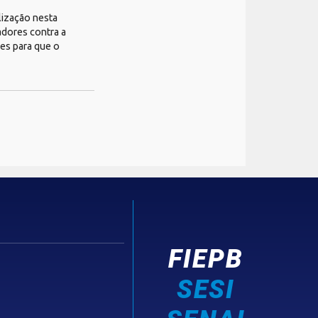
lização nesta
adores contra a
res para que o
FIEPB
SESI