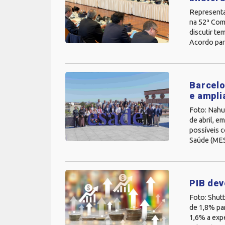
Representan
na 52ª Com
discutir te
Acordo para
Barcelo
e ampli
Foto: Nahu
de abril, e
possíveis c
Saúde (MES)
PIB dev
Foto: Shut
de 1,8% pa
1,6% a expe