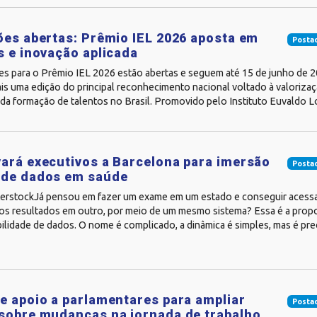
ões abertas: Prêmio IEL 2026 aposta em
Posta
s e inovação aplicada
ões para o Prêmio IEL 2026 estão abertas e seguem até 15 de junho de 2
ais uma edição do principal reconhecimento nacional voltado à valorizaç
da formação de talentos no Brasil. Promovido pelo Instituto Euvaldo Lodi
ará executivos a Barcelona para imersão
Posta
 de dados em saúde
terstockJá pensou em fazer um exame em um estado e conseguir acessa
 os resultados em outro, por meio de um mesmo sistema? Essa é a prop
ilidade de dados. O nome é complicado, a dinâmica é simples, mas é pr
e apoio a parlamentares para ampliar
Posta
sobre mudanças na jornada de trabalho