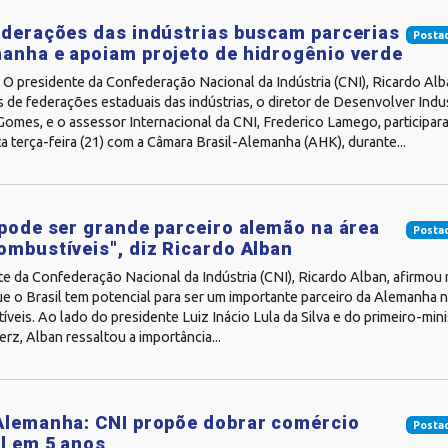
ederações das indústrias buscam parcerias
Posta
anha e apoiam projeto de hidrogênio verde
 O presidente da Confederação Nacional da Indústria (CNI), Ricardo Alb
 de federações estaduais das indústrias, o diretor de Desenvolver Indus
omes, e o assessor Internacional da CNI, Frederico Lamego, participar
 terça-feira (21) com a Câmara Brasil-Alemanha (AHK), durante...
 pode ser grande parceiro alemão na área
Posta
ombustíveis", diz Ricardo Alban
e da Confederação Nacional da Indústria (CNI), Ricardo Alban, afirmou
que o Brasil tem potencial para ser um importante parceiro da Alemanha n
veis. Ao lado do presidente Luiz Inácio Lula da Silva e do primeiro-min
erz, Alban ressaltou a importância...
Alemanha: CNI propõe dobrar comércio
Posta
al em 5 anos