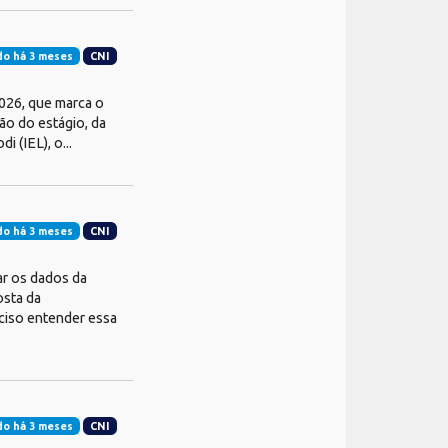
do há 3 meses
CNI
026, que marca o
ão do estágio, da
 (IEL), o...
do há 3 meses
CNI
r os dados da
osta da
eciso entender essa
do há 3 meses
CNI