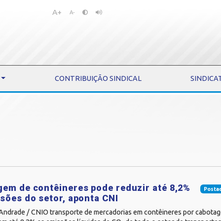
A+
Pular
Pular
A-
para
para
o
o
conteúdo
menu
CONTRIBUIÇÃO SINDICAL
SINDICA
em de contêineres pode reduzir até 8,2%
Posta
sões do setor, aponta CNI
 Andrade / CNIO transporte de mercadorias em contêineres por cabota