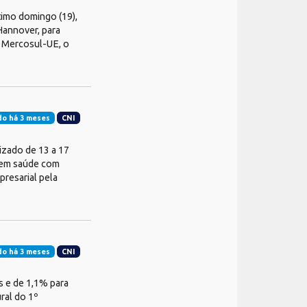
timo domingo (19),
Hannover, para
o Mercosul-UE, o
do há 3 meses
CNI
izado de 13 a 17
o em saúde com
presarial pela
do há 3 meses
CNI
s e de 1,1% para
ral do 1º