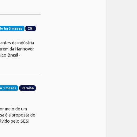
do há 3 meses
CNI
ntes da indústria
iparem da Hannover
ico Brasil-
á 3 meses
Paraíba
por meio de um
sa é a proposta do
lvido pelo SESI