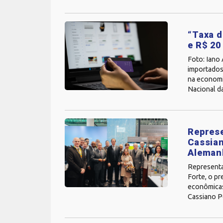
“Taxa d
e R$ 20
Foto: Iano
importados 
na economi
Nacional da 
Represe
Cassian
Aleman
Representa
Forte, o pr
econômicas
Cassiano Pe