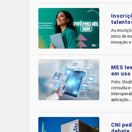
Inscriç
talento
As inscriç
início de m
inovação e 
MES lev
em uso
Foto: Shut
consulta e
interoperab
aplicação...
CNI ped
debate 