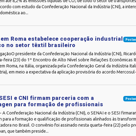
em até 8,2% as emissões líquidas de CO₂ de todo o setor de transporte
acordo com estudo da Confederação Nacional da Indústria (CNI), a inten
doméstica ao...
em Roma estabelece cooperação industrial
Posta
o no setor têxtil brasileiro
gaçãoO presidente da Confederação Nacional da Indústria (CNI), Ricard
a-feira (23) do 1º Encontro de Alto Nível sobre Relações Econômicas I
em Roma, na Itália, organizada pela Confederação Geral da Indústria Ital
ria), em meio a expectativa da aplicação provisória do acordo Mercosul-
SESI e CNI firmam parceria com a
Posta
gen para formação de profissionais
 A Confederação Nacional da Indústria (CNI), o SENAI e o SESI firmara
para a formação e qualificação de profissionais alinhados às transform
adora no Brasil. O convênio foi assinado nesta quarta-feira (22) pelo pr
an, que também preside...