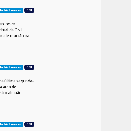
do há 3 meses
CNI
an, nove
trial da CNI,
am de reunião na
do há 3 meses
CNI
 na última segunda-
a área de
istro alemão,
do há 3 meses
CNI