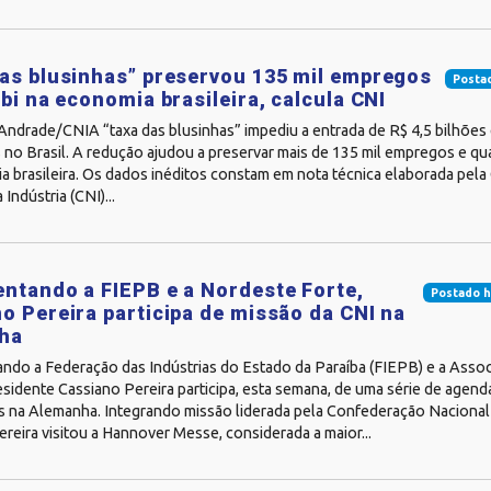
as blusinhas” preservou 135 mil empregos
Posta
 bi na economia brasileira, calcula CNI
 Andrade/CNIA “taxa das blusinhas” impediu a entrada de R$ 4,5 bilhõe
no Brasil. A redução ajudou a preservar mais de 135 mil empregos e qu
a brasileira. Os dados inéditos constam em nota técnica elaborada pel
Indústria (CNI)...
ntando a FIEPB e a Nordeste Forte,
Postado h
o Pereira participa de missão da CNI na
ha
ndo a Federação das Indústrias do Estado da Paraíba (FIEPB) e a Asso
esidente Cassiano Pereira participa, esta semana, de uma série de agenda
 na Alemanha. Integrando missão liderada pela Confederação Nacional d
reira visitou a Hannover Messe, considerada a maior...