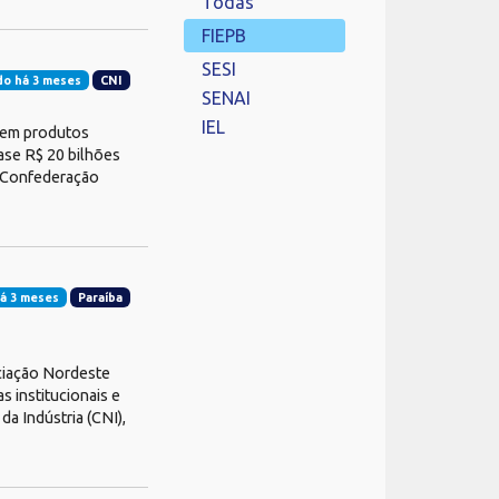
Todas
FIEPB
SESI
do há 3 meses
CNI
SENAI
IEL
s em produtos
ase R$ 20 bilhões
a Confederação
á 3 meses
Paraíba
ciação Nordeste
s institucionais e
a Indústria (CNI),