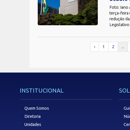
Foto: Iano
terça-feira
redução da 
Legislativo
‹
1
2
...
INSTITUCIONAL
SOL
Quem Somos
Gui
Diretoria
Núc
Unidades
Cen