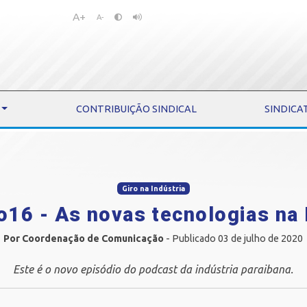
A+
Pular
Pular
A-
para
para
o
o
conteúdo
menu
CONTRIBUIÇÃO SINDICAL
SINDICA
Giro na Indústria
o16 - As novas tecnologias na
Por Coordenação de Comunicação
- Publicado 03 de julho de 2020
Este é o novo episódio do podcast da indústria paraibana.