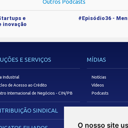
Outros Podcasts
Startups e
#Episódio36 - Ment
e inovação
UÇÕES E SERVIÇOS
MÍDIAS
a Industrial
Notícias
leo de Acesso ao Crédito
Vídeos
tro Internacional de Negócios - CIN/PB
Podcasts
TRIBUIÇÃO SINDICAL
SAC
O nosso site u
DICATOS FILIADOS