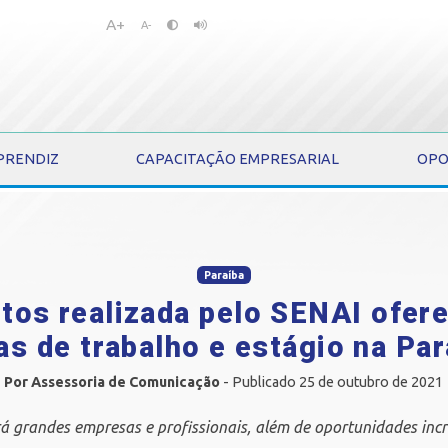
A+
Pular
Pular
A-
para
para
o
o
conteúdo
menu
PRENDIZ
CAPACITAÇÃO EMPRESARIAL
OPO
Paraíba
ntos realizada pelo SENAI ofer
as de trabalho e estágio na Par
Por Assessoria de Comunicação
- Publicado 25 de outubro de 2021
á grandes empresas e profissionais, além de oportunidades incrí