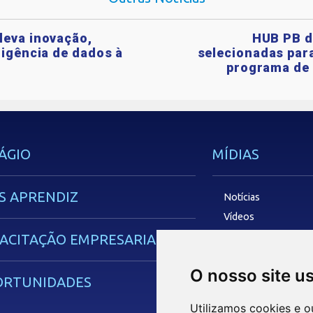
leva inovação,
HUB PB d
ligência de dados à
selecionadas para
programa de 
ÁGIO
MÍDIAS
S APRENDIZ
Notícias
Vídeos
Podcasts
ACITAÇÃO EMPRESARIAL
O nosso site u
OUVIDORIA
ORTUNIDADES
Utilizamos cookies e o