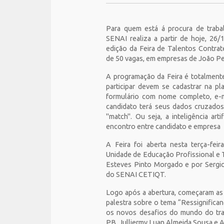
Para quem está á procura de trabal
SENAI realiza a partir de hoje, 26/1
edição da Feira de Talentos Contrat
de 50 vagas, em empresas de João P
A programação da Feira é totalmente
participar devem se cadastrar na p
formulário com nome completo, e-m
candidato terá seus dados cruzado
"match". Ou seja, a inteligência ar
encontro entre candidato e empresa
A Feira foi aberta nesta terça-fei
Unidade de Educação Profissional e 
Esteves Pinto Morgado e por Sergio
do SENAI CETIQT.
Logo após a abertura, começaram as 
palestra sobre o tema “Ressignifica
os novos desafios do mundo do tra
PB, Julliermy Luan Almeida Sousa e Al