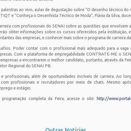
 palestras ao vivo, aulas de degustação sobre “O desenho técnico do v
IQT e “Conheça o Desenhista Técnico de Moda”, Flávia da Silva, doc
rreira com profissionais do SENAI sobre as questões que envolvem a 
derão obter informações sobre os cursos oferecidos pela instituição, 
ntantes das empresas, e conhecer mais sobre o programa de carreira da
safios. Poder contar com o profissional mais adequado para a vaga 
presas. Com a plataforma de empregabilidade CONTRATE-ME o SENAI 
 empresas a encontrarem o melhor candidato, portanto, através da Fe
iretor Regional do SENAI PB.
 profissionais, além de oportunidades incríveis de carreira. Ao long
ir com profissionais e recrutadores por meio de chats. Mesmo apó
mprego e estágio.
a programação completa da Feira, acesse o site:
http://www.portald
Outras Notícias