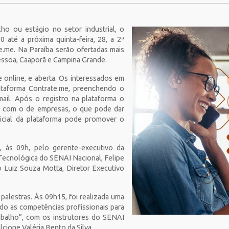
ho ou estágio no setor industrial, o
0 até a próxima quinta-feira, 28, a 2ª
e.me. Na Paraíba serão ofertadas mais
essoa, Caaporã e Campina Grande.
 online, e aberta. Os interessados em
lataforma Contrate.me, preenchendo o
ail. Após o registro na plataforma o
s com o de empresas, o que pode dar
tificial da plataforma pode promover o
ra, às 09h, pelo gerente-executivo da
Tecnológica do SENAI Nacional, Felipe
 Luiz Souza Motta, Diretor Executivo
palestras. Às 09h15, foi realizada uma
ndo as competências profissionais para
balho”, com os instrutores do SENAI
cione Valéria Bento da Silva.